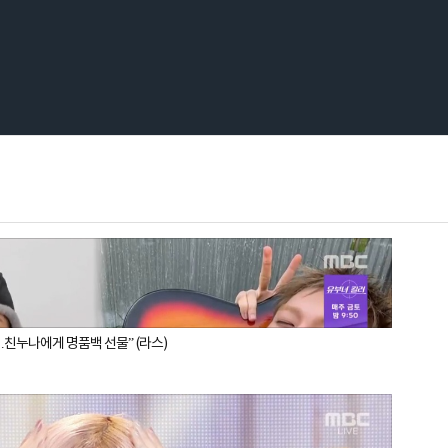
…친누나에게 명품백 선물” (라스)