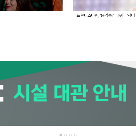
프로미스나인, '음악중심' 1위…'서머 