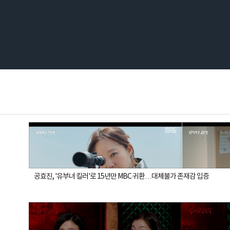
공효진, '유부녀 킬러'로 15년만 MBC 귀환…대체불가 존재감 입증