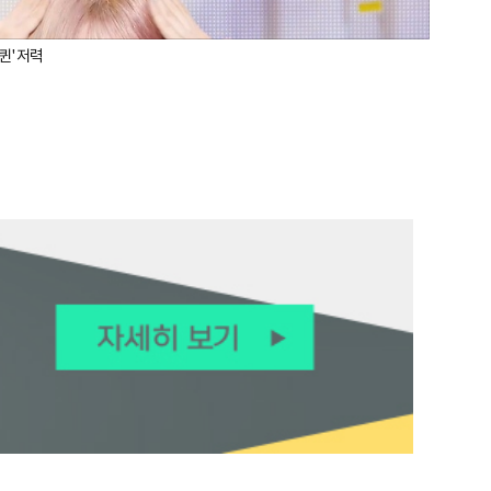
퀸' 저력