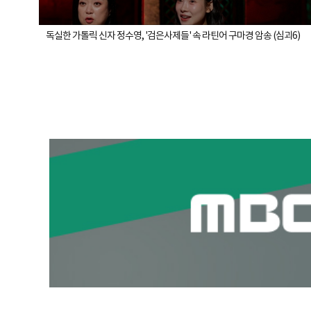
독실한 가톨릭 신자 정수영, '검은사제들' 속 라틴어 구마경 암송 (심괴6)