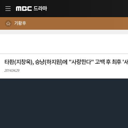
드라마
MBC
기황후
타환(지창욱), 승냥(하지원)에 "사랑한다" 고백 후 최후 '
2014.04.29