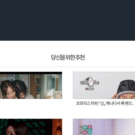
당신을 위한 추천
코르티스 마틴 “父, 캐나다서 록 밴드