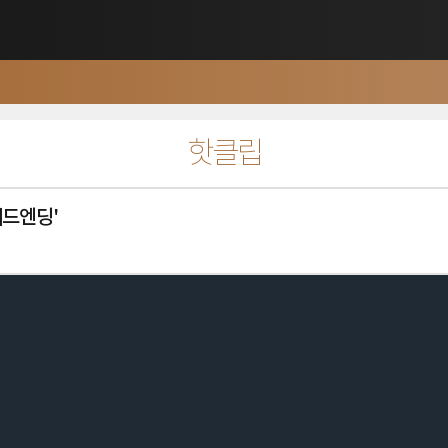
핫클립
새드엔딩'