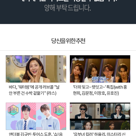
당신을 위한 추천
바다, '워터밤'에 공개 러브콜 "날
'더위 잊고~ 렛잇고~' 특집(with 홍
안 부른 건 수박 겉핥기" (라스)
현희, 김문정, 이창호, 유호진)
앤더블 김규빈·투어스 도훈, '쇼! 음
'유부녀 킬러' 하율리, 미스터리 신