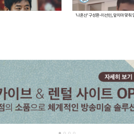
'나혼산' 구성환-이선민, 앞치마 맞춰