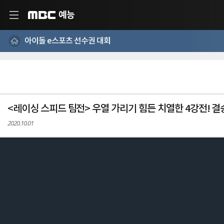
예능
MBC
아이돌 e스포츠 선수권 대회
<레이싱 스피드 팀전> 우열 가리기 힘든 치열한 4강전! 결
2020.10.01