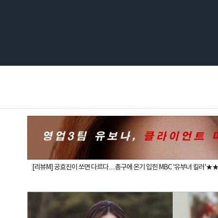
[리뷰M] 공효진이 쏘면 다르다…총구에 온기 입힌 MBC '유부녀 킬러'★