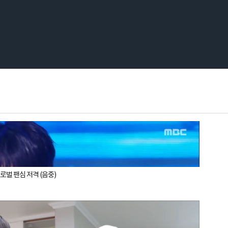
글로벌 팬심 저격 (음중)