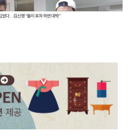
 입었다…김신영 “둘이 포차 하면 대박”