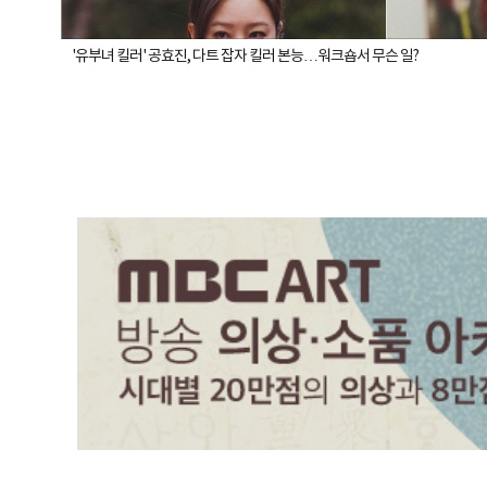
'유부녀 킬러' 공효진, 다트 잡자 킬러 본능…워크숍서 무슨 일?