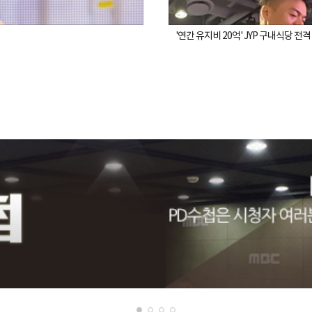
'연간 유지비 20억' JYP 구내식당 전