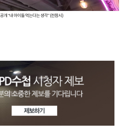
격 공개 “내 아이들 먹는다는 생각” (전참시)