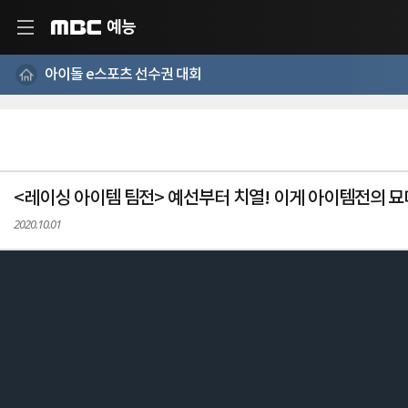
예능
MBC
아이돌 e스포츠 선수권 대회
<레이싱 아이템 팀전> 예선부터 치열! 이게 아이템전의 
2020.10.01