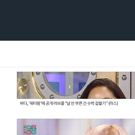
바다, '워터밤'에 공개 러브콜 "날 안 부른 건 수박 겉핥기" (라스)