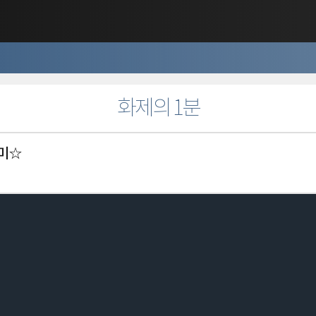
화제의 1분
묘미☆