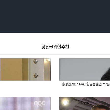
당신을 위한 추천
홍경인, '로또 6/45' 황금손 출연 "