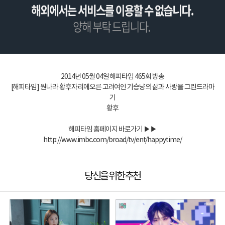
2014년 05월 04일 해피타임 465회 방송
[해피타임] 원나라 황후자리에오른 고려여인 기승냥의 삶과 사랑을 그린드라마
기
황후
해피타임 홈페이지 바로가기 ▶▶
http://www.imbc.com/broad/tv/ent/happytime/
당신을 위한 추천