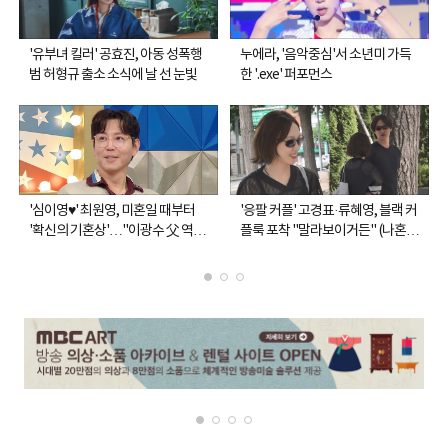
'유부녀 킬러' 공효진, 아동 성폭행
누에라, '음악중심'서 소년미 가득
범 허형규 출소 소식에 날 선 눈빛
한 '.exe' 퍼포먼스
'심이영♥' 최원영, 미혼일 때부터
'응팔 커플' 고경표·류혜영, 블랙 커
'확신의 기혼상'…"이광수 父 역할
플룩 포착 "말라보이거든" (나혼
도" (라스)
산)