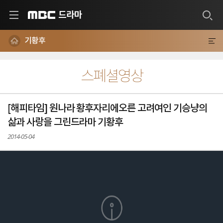
드라마
MBC
기황후
스폐셜영상
[해피타임] 원나라 황후자리에오른 고려여인 기승냥의
삶과 사랑을 그린드라마 기황후
2014-05-04