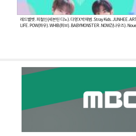
레드벨벳 . 피철인(세븐틴 디노) . 다영 X 박재범 . Stray Kids . JUNHEE . ARTMS . 더윈드(The Wind) . KISS OF
LIFE . POW(파우) . WHIB(휘브) . BABYMONSTER . NOWZ(나우즈) . Nouer
Blue is not blue