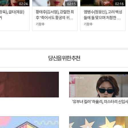
02:24
02:15
02:16
욱), 골타(재윤)
황태후(김서형), 강렬한 최
염병수(정웅인), 고려 백성
거
후 “죽어서도 황궁의 귀신
들에 돌 맞으며 처참한 죽
이 될 것“
음
기황후
기황후
당신을 위한 추천
'유부녀 킬러' 하율리, 미스터리 신입