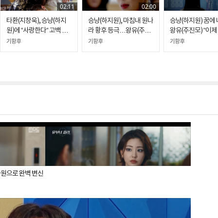
02:11
02:00
타환(지창욱), 승냥(하지
승냥(하지원), 마침내 원나
승냥(하지원) 꿈에
원)에 “사랑한다“ 고백 후
라 황후 등극…왕유(주진
왕유(주진모) “이제
최후 '새드엔딩'
모)와 눈물의 작별
(김진성) 내가 보살
기황후
기황후
기황후
죽음 예견
사원으로 완벽 변신