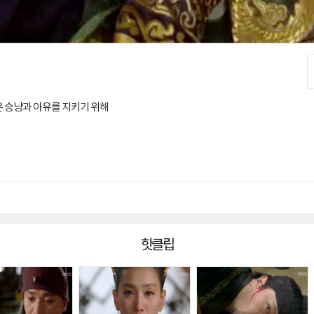
은 승냥과 아유를 지키기 위해
핫클립