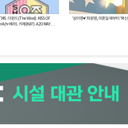
'심이영♥' 최원영, 미혼일 때부터 '확
A(누에라) . 키제(KiX?) . A2O MAY .