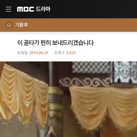
드라마
MBC
기황후
이 골타가 편히 보내드리겠습니다
2014.04.29
3,020