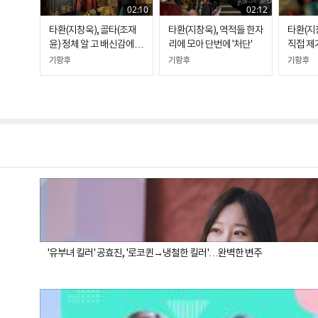
02:10
02:12
타환(지창욱), 골타(조재
타환(지창욱), 역적들 한자
타환(지창
윤) 정체 알 고 배신감에 눈
리에 모아 단번에 '처단'
직접 제
물 “골타, 어떻게 네가“
기황후
기황후
기황후
'유부녀 킬러' 공효진, '로코퀸→냉철한 킬러'…완벽한 변주