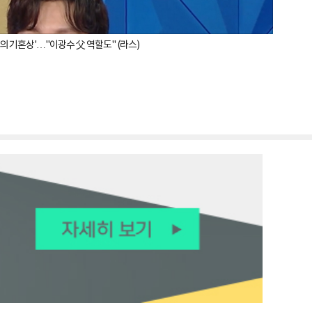
신의 기혼상'…"이광수 父 역할도" (라스)