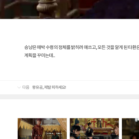
승냥은 매박 수령의 정체를 밝히려 애쓰고, 모든 것을 알게 된 타환
계획을 꾸미는데...
다음
왕유공, 제발 피하세요!