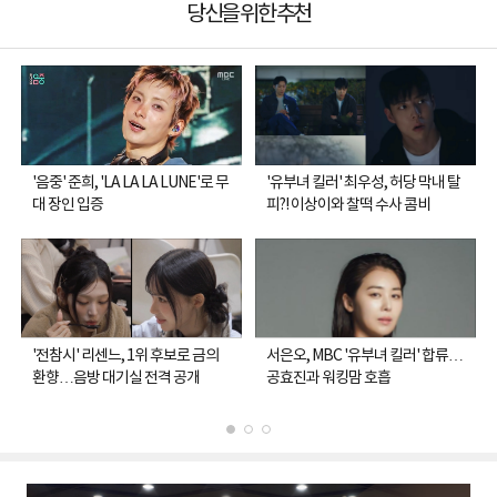
당신을 위한 추천
'음중' 준희, 'LA LA LA LUNE'로 무
'유부녀 킬러' 최우성, 허당 막내 탈
대 장인 입증
피?! 이상이와 찰떡 수사 콤비
'전참시' 리센느, 1위 후보로 금의
서은오, MBC '유부녀 킬러' 합류…
환향…음방 대기실 전격 공개
공효진과 워킹맘 호흡