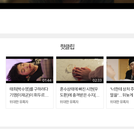
핫클립
01:44
02:33
태희(박수영)를 구하려다
혼수상태에 빠진 시현(우
“너한테 상처 
기영(이재균)이 휘두르는
도환)에 충격받은 수지(문
말을“…뒤늦게 
골프채에 맞고 쓰러진 시
가영), 약에 취해 '자해'
게 된 석우(신성
위대한 유혹자
위대한 유혹자
위대한 유혹자
현(우도환)
(우도환) 찾아가