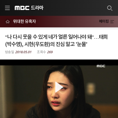
드라마
MBC
위대한 유혹자
메이킹
“나 다시 웃을 수 있게 네가 얼른 일어나야 돼“…태희
(박수영), 시현(우도환)의 진심 알고 '눈물'
2018.05.01
269