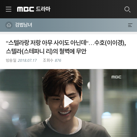
드라마
MBC
검법남녀
“스텔라랑 저랑 아무 사이도 아닌데“…수호(이이경),
스텔라(스테파니 리)의 철벽에 무안
2018.07.17
876