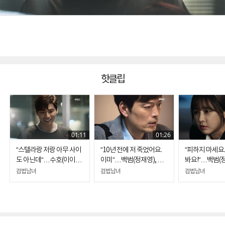
핫클립
01:11
01:26
“스텔라랑 저랑 아무 사이
“10년 전에 저 죽었어요.
“피하지 마세요.
도 아닌데“…수호(이이
이미“…백범(정재영), 식
봐요!“…백범(
경), 스텔라(스테파니 리)
물인간이 된 약혼녀의 모
위로하는 은솔(
검법남녀
검법남녀
검법남녀
의 철벽에 무안
습에 '자책'