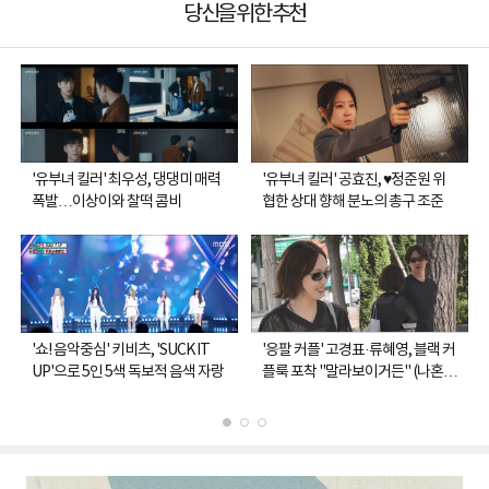
당신을 위한 추천
'유부녀 킬러' 최우성, 댕댕미 매력
'유부녀 킬러' 공효진, ♥정준원 위
폭발…이상이와 찰떡 콤비
협한 상대 향해 분노의 총구 조준
'쇼! 음악중심' 키비츠, 'SUCK IT
'응팔 커플' 고경표·류혜영, 블랙 커
UP'으로 5인 5색 독보적 음색 자랑
플룩 포착 "말라보이거든" (나혼
산)