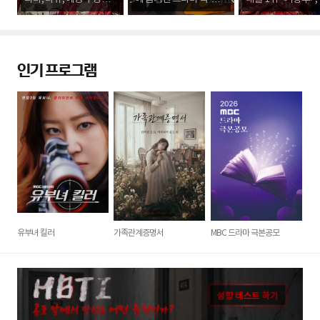
품은?
양한 비화' 돌아보기
한도전> 차지, MBC
세!
인기 프로그램
유부녀 킬러
가족관계증명서
MBC 드라마 극본공모