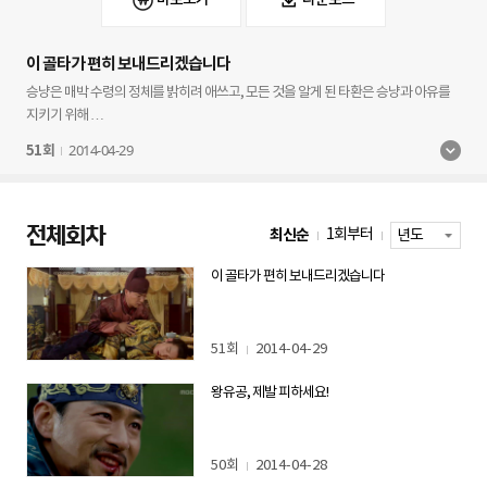
이 골타가 편히 보내드리겠습니다
승냥은 매박 수령의 정체를 밝히려 애쓰고, 모든 것을 알게 된 타환은 승냥과 아유를
지키기 위해
계획을 꾸미는데...
2014-04-29
51회
전체회차
최신순
1회부터
이 골타가 편히 보내드리겠습니다
51회
2014-04-29
왕유공, 제발 피하세요!
50회
2014-04-28