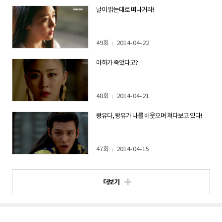
날이 밝는대로 떠나거라!
49회
2014-04-22
마하가 죽었다고?
48회
2014-04-21
왕유다, 왕유가 나를 비웃으며 쳐다보고 있다!
47회
2014-04-15
더보기