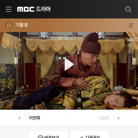
드라마
MBC
기황후
이전회
다음회
바로보기
다운로드