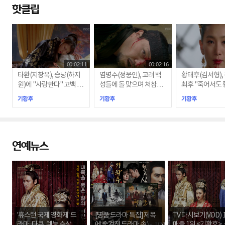
핫클립
00:02:11
00:02:16
타환(지창욱), 승냥(하지
염병수(정웅인), 고려 백
황태후(김서형),
원)에 "사랑한다" 고백 후
성들에 돌 맞으며 처참한
최후 "죽어서도 
최후 '새드엔딩'
죽음
신이 될 것"
기황후
기황후
기황후
연예뉴스
'휴스턴 국제 영화제' 드
[명품 드라마 특집] 제목
TV 다시보기(VOD) 
라마, 다큐, 예능 수상작
에 숨겨진 드라마 속 '다
매출 1위 <기황후>,