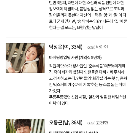
턴만 3번째, 라면에 대한 소신과 식품 전반에 대한
정보력이 탁월하나, 붙임성 없는 성격으로 조직과
잘 어울리지 못한다. 자신의 노력은 ‘양’과 ‘질’이 다
르다 굳게 믿지만, ‘숨 막히는 양(?)’ 때문에 ‘질’이 묻
힌다는 걸 모르는, 요령 없는 답답이.
cast
탁정은
(여, 33세)
박아인
마케팅영업팀 사원 (계약직 5년차)
직원의 95%가 정사원인 ‘준수식품’의 5%의 계약
직. 혹여 제자리 뺏길까 인턴들은 다짜고짜 무시하
고 경계하고 본다. 인턴들의 ‘화장실 가는 횟수, 훔쳐
간 믹스커피 개수까지 기록‘하는 등 소름 돋는 취미
가 있다.
푸릇푸릇했던 신입 시절, ‘열찬과 썸을 탄 비밀스런
이력‘이 있다.
cast
오동근
(남, 36세)
고건한