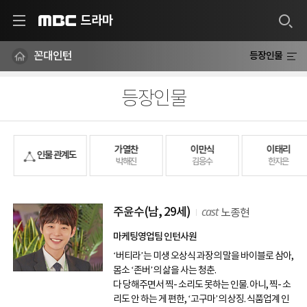
드라마
MBC
꼰대인턴
등장인물
등장인물
가열찬
이만식
이태리
인물 관계도
박해진
김응수
한지은
cast
주윤수
(남, 29세)
노종현
마케팅영업팀 인턴사원
‘버티라’는 미생 오상식 과장의 말을 바이블로 삼아,
몸소 ‘존버’의 삶을 사는 청춘.
다 당해주면서 찍- 소리도 못하는 인물. 아니, 찍- 소
리도 안 하는 게 편한, ‘고구마’의 상징. 식품업계 인