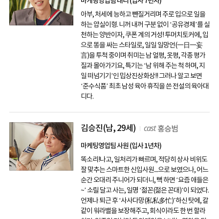
마케팅영업팀 대리 (입사 7년차)
아부, 처세에 능하고 뺀질거리며 주로 입으로 일을
하는 얍실이형. 니꺼 내꺼 구분 없이 ‘공유경제’를 실
천하는 양반이자, 쿠폰 계의 거성! 투머치토커에, 입
으로 똥을 싸는 스타일로, 일일 일망언(一日一妄
言)을 투척 중이며 취미는 남 얼평, 옷평, 각종 평가
질과 몰아가기요, 특기는 ‘남 위해 주는 척 하며, 지
일 떠넘기기’인 밉상진상화상!! 그러나 알고 보면
‘준수식품’ 최초 남성 육아 휴직을 쓴 전설의 육아대
디다.
cast
김승진
(남, 29세)
홍승범
마케팅영업팀 사원 (입사 1년차)
똑소리!나고, 일처리가 빠르며, 적당히 상사 비위도
잘 맞추는 스마트한 신입사원....으로 보였으나, 어느
순간 오대리 주니어가 되더니, 뻑 하면 ‘요즘 애들은
~’ 소릴 달고 사는, 일명 ‘젊꼰(젊은 꼰대)’이 되었다.
언제나 퇴근 후 ‘사사다망(私私多忙)’하신 탓에, 칼
같이 워라밸을 보장해주고, 회식이라도 한 번 할라