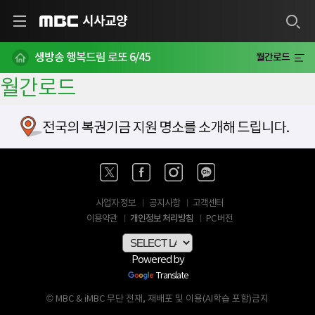
시사교양
MBC
생방송 행복드림 로또 6/45
월간로드
월간로드
사업자 정보
공지사항
고객센터
개인정보 처리방침
이용약관
PC 버전
Powered by
Translate
© MBC & iMBC 무단 전재, 재배포 및 이용(AI학습 포함)금지