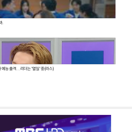
까.
파 예능 출격…리더는 '열일' 중(라스)