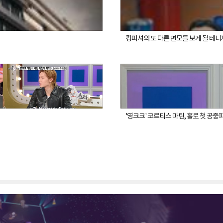
킹피셔의 또 다른 면모를 보게 될 테니
'영크크' 코르티스 마틴, 홀로 첫 공중