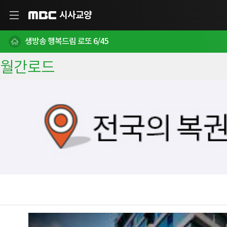
시사교양
MBC
생방송 행복드림 로또 6/45
월간로드