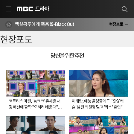
드라마
MBC
백설공주에게 죽음을-Black Out
현장포토
현장포토
당신을 위한 추천
코르티스 마틴, '늙크크' 유세윤 새
이태란, 예능 울렁증에도 "'SKY 캐
깅 패션에 깜짝 "오히려 배운다"
슬' 남편 최원영 믿고 '라스' 출연"
(라스)