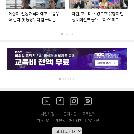
이상이, 인생 캐릭터 예고…'유부
마틴, 코르티스 '영크크' 유행어 탄
녀 킬러' 첫 등장부터 압도적 존재
생 비하인드 공개…'라스' 최고의 1
감
분
사업자 정보
공지사항
고객센터
개인정보 처리방침
이용약관
PC 버전