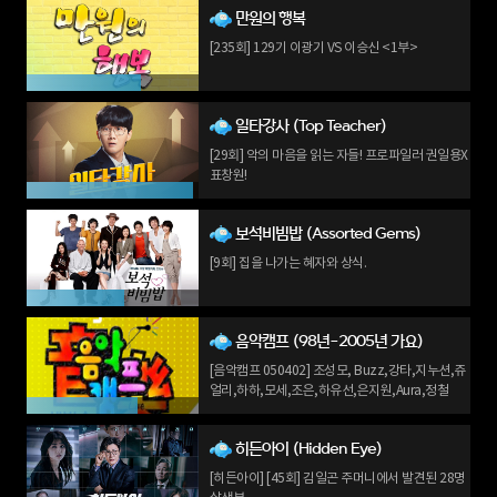
만원의 행복
[235회] 129기 이광기 VS 이승신 <1부>
일타강사 (Top Teacher)
[29회] 악의 마음을 읽는 자들! 프로파일러 권일용X
표창원!
보석비빔밥 (Assorted Gems)
[9회] 집을 나가는 혜자와 상식.
음악캠프 (98년-2005년 가요)
[음악캠프 050402] 조성모, Buzz,강타,지누션,쥬
얼리,하하,모세,조은,하유선,은지원,Aura,정철
히든아이 (Hidden Eye)
[히든아이] [45회] 김일곤 주머니에서 발견된 28명