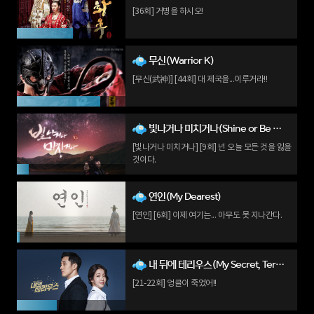
[36회] 거병을 하시오!
무신(Warrior K)
[무신(武神)] [44회] 대 제국을...이루거라!!
빛나거나 미치거나(Shine or Be Mad)
[빛나거나 미치거나] [9회] 넌 오늘 모든 것을 잃을
것이다.
연인(My Dearest)
[연인] [6회] 이제 여기는... 아무도 못 지나간다.
내 뒤에 테리우스(My Secret, Terrius)
[21-22회] 엉클이 죽었어!!