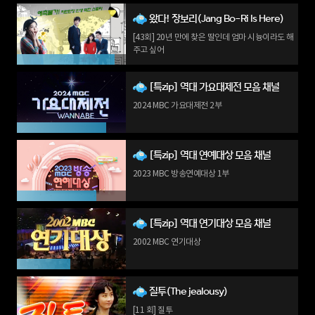
왔다! 장보리(Jang Bo-Ri Is Here)
[43회] 20년 만에 찾은 딸인데 엄마 시늉이라도 해
주고 싶어
[특zip] 역대 가요대제전 모음 채널
2024 MBC 가요대제전 2부
[특zip] 역대 연예대상 모음 채널
2023 MBC 방송연예대상 1부
[특zip] 역대 연기대상 모음 채널
2002 MBC 연기대상
질투(The jealousy)
[11 회] 질투