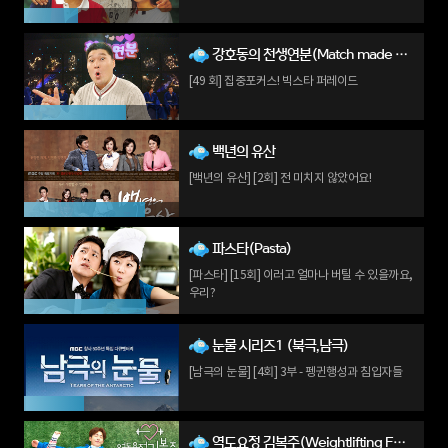
강호동의 천생연분(Match made in Heaven)
[49 회] 집중포커스! 빅스타 퍼레이드
백년의 유산
[백년의 유산] [2회] 전 미치지 않았어요!
파스타(Pasta)
[파스타] [15회] 이러고 얼마나 버틸 수 있을까요,
우리?
눈물 시리즈1 (북극,남극)
[남극의 눈물] [4회] 3부 - 펭귄행성과 침입자들
역도요정 김복주(Weightlifting Fairy, Kim Bok-joo)