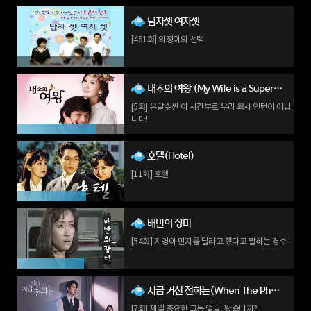
남자셋 여자셋
[451회] 의정이의 선택
내조의 여왕 (My Wife is a Superwoman)
[5회] 온달수씬 이 시간부로 우리 회사 인턴이 아닙
니다!
호텔(Hotel)
[11회] 호텔
배반의 장미
[54회] 지영이 민지를 달라고 했다고 말하는 경수
지금 거신 전화는(When The Phone Rings)
[7회] 제일 중요한 그놈 얼굴, 봤습니까?