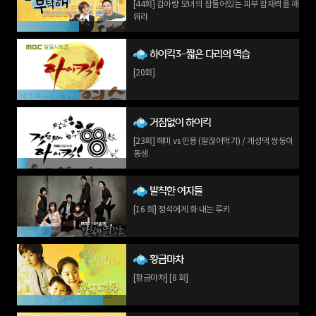
[44회] 김아랑 모녀의 잠들어있는 피부 잠재력을 깨
워라
하이킥3-짧은 다리의 역습
[20회]
거침없이 하이킥
[23회] 해미 vs 민용 (말끊어먹기) / 개성댁 쌍둥이
동생
발칙한 여자들
[16 회] 정석에게 화 내는 루키
황금마차
[황금마차] [8 회]