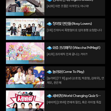
[42회] 이런 것쯤은 아무것도 아니야!
장미빛 연인들(Rosy Lovers)
[3회] 진태식씨 폭행혐의로 임의동행 요청합니다
와츄 프리매직!(Waccha PriMagi!)
[41회] 프리매직 진짜 끝나는 거야?!
놀러와(Come To Play)
[놀러와] [77 회] god (손호영, 박준형, 김태우), 안
재모, 윤은혜
세바퀴(World Changing Quiz Show)
[세바퀴] [199회] 연예계 절친, 혹은 라이벌 특집