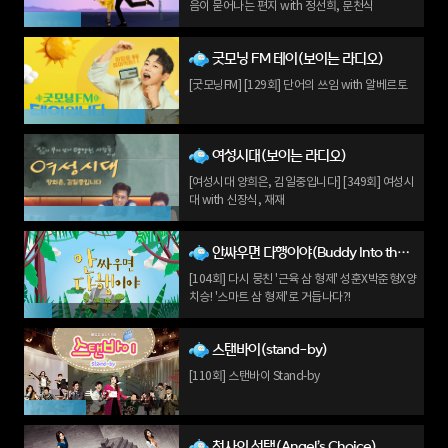
음이 묻어나는 편지 with 정선희, 문천식
굿모닝 FM 테이(보이는 라디오)
[굿모닝FM] [129회] 단어의 쓰임 with 알베르토
여성시대(보이는 라디오)
[여성시대 양희은, 김일중입니다] [349회] 여성시
대 with 신장식, 재재
안싸우면 다행이야(Buddy Into the Wild)
[104회] 다시 뭉친 '근육 삼 형제' 성훈X박준형X양
치승! '스마트 삼 형제'로 거듭나다?!
스탠바이(stand-by)
[110회] 스탠바이 Stand-by
천사의 선택(Angel’s Choice)