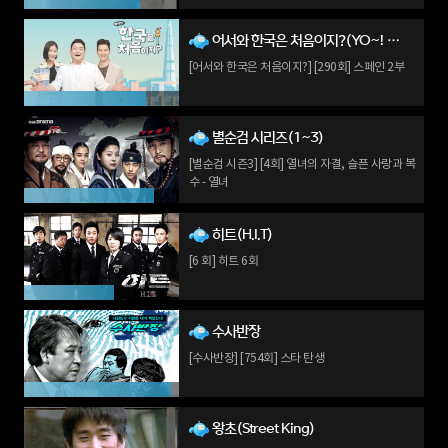
어서와 한국은 처음이지?(YO~! WELCOME TO KOREA!)
[어서와 한국은 처음이지?] [290회] 스페인 2부
별순검 시리즈(1~3)
[별순검 시즌3] [4회] 열녀의 자결, 슬픈 사랑과 복
수 - 열녀
히트(H.I.T)
[6 회] 히트 6회
수사반장
[수사반장] [754회] 스타 탄생
왕초(Street King)