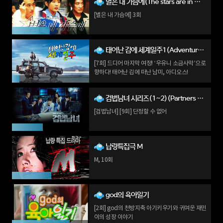
별은 내 가슴에(The stars are in my heart)
[별은 내 가슴에] 3회
태어난 김에 세계일주1(Adventure by Accident 1)
[7회] 드디어 마지막 여정! ‘우유니 소금사막’으로
향하다! 태어난 김에 떠난 남미, 아디오스!
검법남녀 시리즈(1~2)(Partners for Justice 1~2)
[검법남녀] [9회] 단정할 수 없어
납량특집극 M
M, 10회
god의 육아일기
[2회] god의 천방지축 아기키우기와 귀여운 재민
이의 성장 이야기