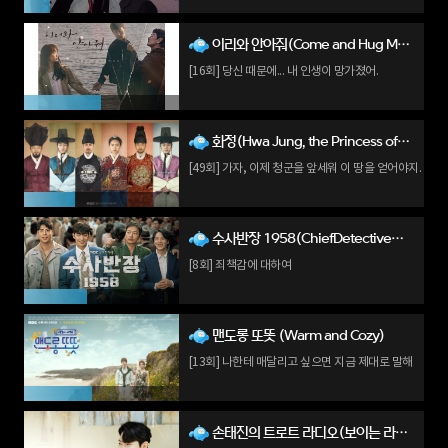
이리와 안아줘(Come and Hug Me)
[16회] 당신 때문에... 내 인생이 망가졌어.
화정(Hwa Jung, the Princess of Light)
[49회] 가자, 이제 청군을 앞세워 이 땅을 얻어야지.
수사반장 1958(ChiefDetective1958)
[8회] 죄책감에 대하여
맨도롱 또똣 (Warm and Cozy)
[13회] 나한테 매달리고 싶으면 지금 제대로 말해
손태진의 트로트 라디오(보이는 라디오)