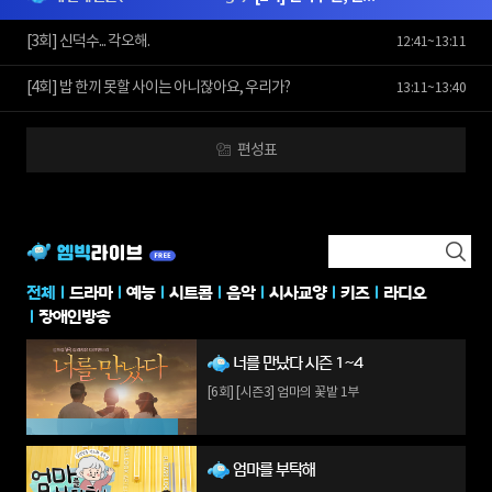
[3회] 신덕수... 각오해.
12:41~13:11
[4회] 밥 한끼 못할 사이는 아니잖아요, 우리가?
13:11~13:40
편성표
전체
드라마
예능
시트콤
음악
시사교양
키즈
라디오
장애인방송
너를 만났다 시즌 1~4
[6회] [시즌3] 엄마의 꽃밭 1부
엄마를 부탁해