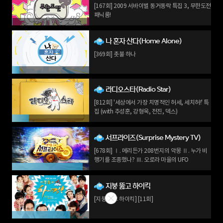
[167회] 2009 서바이벌 동거동락 특집 3, 무한도전
패닉룸!
나 혼자 산다(Home Alone)
[369회] 촛불 하나
라디오스타(Radio Star)
[812회] '세상에서 가장 치명적인 허세, 세치허!' 특
집 (with 추성훈, 강형욱, 전진, 덱스)
서프라이즈(Surprise Mystery TV)
[678회] Ⅰ. 메리든가 208번지의 악몽 Ⅱ. 누가 비
행기를 조종했나? Ⅲ. 오로라 마을의 UFO
지붕 뚫고 하이킥
[지붕 뚫고 하이킥] [11회]