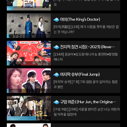
요
마의(The King's Doctor)
[마의(馬醫)] [13회] 제가 시험을 못치를 까닭은 없
는 것 아닙니까?
전지적 참견 시점(~2023)(Reveal My Star's Life: The Manager)
[154회] 음문석♥김도형 매니저 & 홍현희♥황정철
매니저
마지막 승부(Final Jump)
[마지막 승부] [7 회] 7회-점점 골이 깊어지는 철준
과 동민
구암 허준((Hur Jun, the Original Story)
[구암 허준] [29회] 서찰을 받아든 순간 너는 의원이
될 자격을 잃었어!