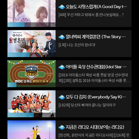
오늘도 사랑스럽개(A Good Day to Be A Dog)
[4회] 우선 저하고 밖에서 좀 만나보실래요 .. ?
열녀박씨 계약결혼뎐 (The Story of Park‘s Marriage Contract)
[1회] 나는 조선의 원녀다!
아이돌 육상 선수권대회(Idol Star Athletics Championship)
[2016 아이돌스타 육상 씨름 풋살 양궁 선수권대
회] [2회] 설특집 2016 아이돌스타 육상 씨름 풋살
양궁 선수권대회 2부
모두 다 김치 (Everybody Say Kimchi)
[102회] 당신이 빠져야 끝나는 일이라구
지금은 라디오 시대(보이는 라디오)
[정선희, 문천식의 지금은 라디오시대] [216회] 웃