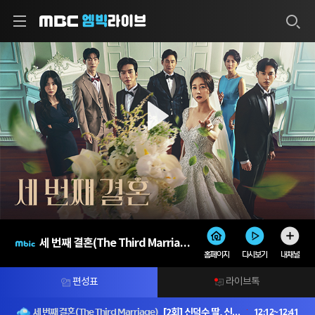
MBC
세 번째 결혼(The Third Marriage)
홈페이지
다시보기
내채널
편성표
라이브톡
12:12~12:41
[2회] 신덕수 딸, 신고은..?
세 번째 결혼(The Third Marriage)