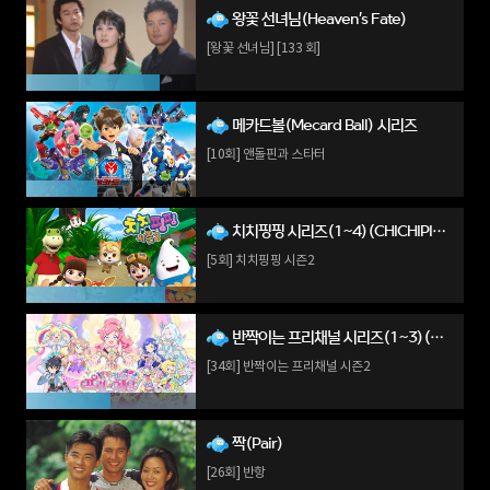
왕꽃 선녀님(Heaven's Fate)
[왕꽃 선녀님] [133 회]
메카드볼(Mecard Ball) 시리즈
[10회] 앤돌핀과 스타터
치치핑핑 시리즈(1~4)(CHICHIPINGPING)
[5회] 치치핑핑 시즌2
반짝이는 프리채널 시리즈(1~3)(prichannel)
[34회] 반짝이는 프리채널 시즌2
짝(Pair)
[26회] 반항