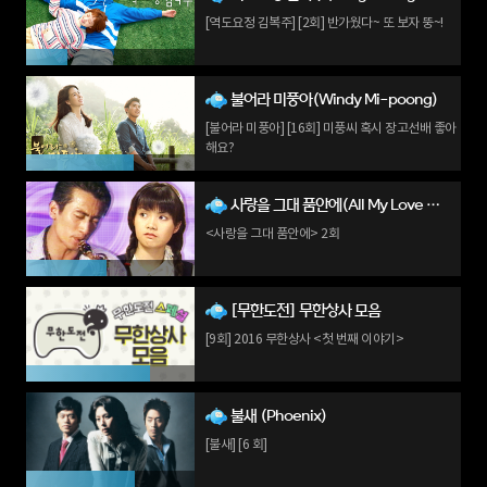
[역도요정 김복주] [2회] 반가웠다~ 또 보자 뚱~!
불어라 미풍아(Windy Mi-poong)
[불어라 미풍아] [16회] 미풍씨 혹시 장고선배 좋아
해요?
사랑을 그대 품안에(All My Love For You)
<사랑을 그대 품안에> 2회
[무한도전] 무한상사 모음
[9회] 2016 무한상사 <첫 번째 이야기>
불새 (Phoenix)
[불새] [6 회]