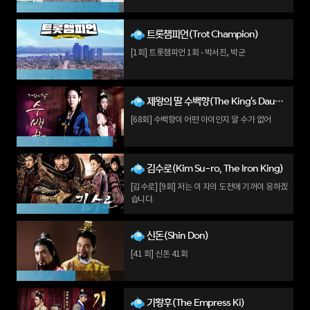
트롯챔피언(Trot Champion)
[1회] 트롯챔피언 1회 - 박서진, 박군
제왕의 딸 수백향(The King's Daughter, Soo Baek-hyang)
[68회] 수백향이 어떤 아이인지 알 수가 없어
김수로(Kim Su-ro, The Iron King)
[김수로] [9회] 저는 이 자의 도전에 기꺼이 응하겠
습니다.
신돈(Shin Don)
[41 회] 신돈 41회
기황후(The Empress Ki)