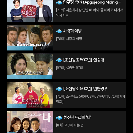
압구정 백야 (Apgujeong Midnight Sun)
[21회] 서은하사장 만날 때 야야 좀 데리고 나가서
인사시켜
사랑과 야망
[78회] 사랑과 야망
[조선왕조 500년] 설중매
[97회] 설중매 97회
[조선왕조 500년] 인현왕후
[71회] 조선왕조 500년, 8화, 인현왕후, 71회(마지
막회)
청소년 드라마 '나'
[8회] 고 3이 사는 법