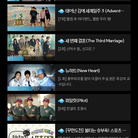
태어난 김에 세계일주 3 (Adventure by Accident 3)
[7회] 웰컴 투 마다랜드, 웰컴 우리 형!
세 번째 결혼(The Third Marriage)
[2회] 신덕수 딸, 신고은..?
뉴하트(New Heart)
[1 회] 흉부외과를 맡아 이끌어 주실 분은 최강국 교
수입니다.
파일럿(Pilot)
[6회] 전설의 조종사
[무한도전] 불타는 승부욕! 스포츠 대결 모음 (Infinite Challenge)