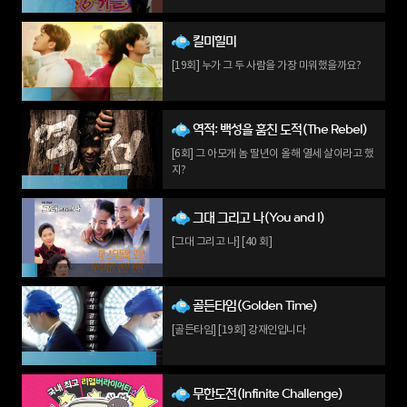
킬미힐미
[19회] 누가 그 두 사람을 가장 미워했을까요?
역적: 백성을 훔친 도적(The Rebel)
[6회] 그 아모개 놈 딸년이 올해 열세 살이라고 했
지?
그대 그리고 나(You and I)
[그대 그리고 나] [40 회]
골든타임(Golden Time)
[골든타임] [19회] 강재인입니다
무한도전(Infinite Challenge)