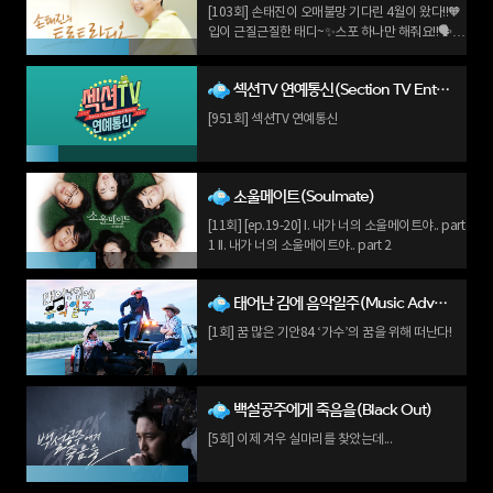
[103회] 손태진이 오매불망 기다린 4월이 왔다!!🧡
입이 근질근질한 태디~✨스포 하나만 해줘요!!🗣️
with 정민재
섹션TV 연예통신(Section TV Entertainment News)
[951회] 섹션TV 연예통신
소울메이트(Soulmate)
[11회] [ep.19-20] I. 내가 너의 소울메이트야.. part
1 II. 내가 너의 소울메이트야.. part 2
태어난 김에 음악일주(Music Adventure By Accident)
[1회] 꿈 많은 기안84 ‘가수’의 꿈을 위해 떠난다!
백설공주에게 죽음을(Black Out)
[5회] 이제 겨우 실마리를 찾았는데...