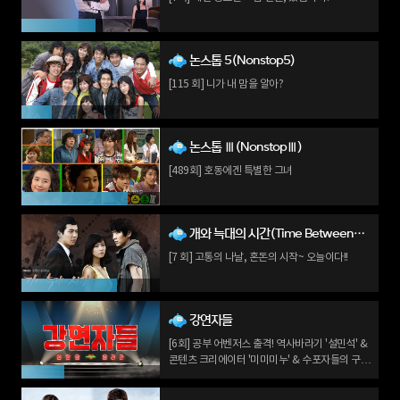
논스톱 5(Nonstop5)
[115 회] 니가 내 맘을 알아?
논스톱 Ⅲ(NonstopⅢ)
[489회] 호동에겐 특별한 그녀
개와 늑대의 시간(Time Between Dog and Wolf)
[7 회] 고통의 나날, 혼돈의 시작~ 오늘이다!!
강연자들
[6회] 공부 어벤저스 출격! 역사바라기 '설민석' &
콘텐츠 크리에이터 '미미미누' & 수포자들의 구원
자 '정승제'