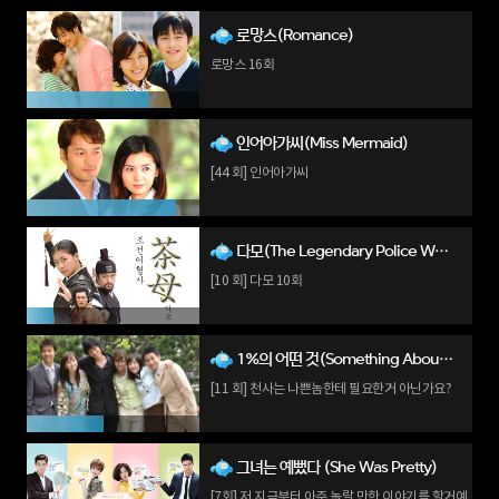
로망스(Romance)
로망스 16회
인어아가씨(Miss Mermaid)
[44 회] 인어아가씨
다모(The Legendary Police Woman)
[10 회] 다모 10회
1%의 어떤 것(Something About 1%)
[11 회] 천사는 나쁜놈한테 필요한거 아닌가요?
그녀는 예뻤다 (She Was Pretty)
[7회] 저 지금부터 아주 놀랄 만한 이야기를 할거예