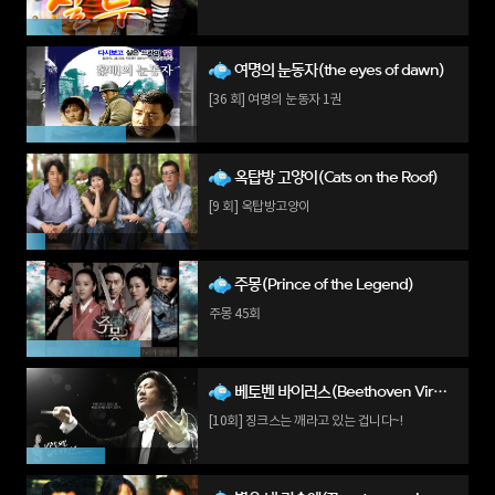
여명의 눈동자(the eyes of dawn)
[36 회] 여명의 눈동자 1권
옥탑방 고양이(Cats on the Roof)
[9 회] 옥탑방고양이
주몽(Prince of the Legend)
주몽 45회
베토벤 바이러스(Beethoven Virus)
[10회] 징크스는 깨라고 있는 겁니다~!