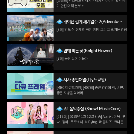
[특집회] < 스피드 레이서 > 마지막 이야기 & < 위
기 안전 대책 본부 >
태어난 김에 세계일주 2(Adventure by Accident 2)
[9회] 인도 삼 형제의 극한 캠핑! 그리고 뜨거운 안녕
밤에 피는 꽃(Knight Flower)
[7회] 등잔 밑이 어둡다
시사 종합채널(다큐+교양)
[MBC 다큐프라임] [407회] 중년 건강의 적, 비만.
좋은 지방을 먹어라
쇼! 음악중심 (Show! Music Core)
[617회] [2019년 1월 12일 방송] Apink . 려욱 . 루
나 . 청하 . 우주소녀 . N.Flying . 러블리즈 . 크나큰 .
라붐 . 업텐션 .