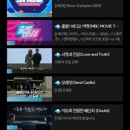
[288회] Show Champion 288회
출발! 비디오 여행(MBC MOVIE TRIP)
[1497회] <타겟>, <마스크걸>, <암살>, <스윙키
즈>, <엘리멘탈>, <스파이 코드명 포춘> vs <용의
자>
사랑과 진실(Love and Truth)
사랑과 진실 23회
모래성(Sand Castle)
[1회] 모래성
이토록 친밀한 배신자 (Doubt)
[7회] 거기서 하빈이 봤습니다.