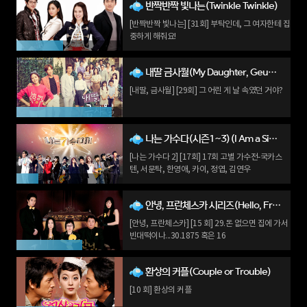
반짝반짝 빛나는(Twinkle Twinkle)
[반짝반짝 빛나는] [31회] 부탁인데, 그 여자한테 집
중하게 해줘요!
내딸 금사월(My Daughter, Geum Sa-weol)
[내딸, 금사월] [29회] 그 어린 게 날 속였던 거야?
나는 가수다(시즌1~3)(I Am a Singer)
[나는 가수다 2] [17회] 17회 고별 가수전-국카스
텐, 서문탁, 한영애, 카이, 정엽, 김연우
안녕, 프란체스카 시리즈(Hello, Francesca)
[안녕, 프란체스카] [15 회] 29.돈 없으면 집에 가서
빈대떡이나...30.1875 혹은 16
환상의 커플(Couple or Trouble)
[10 회] 환상의 커플