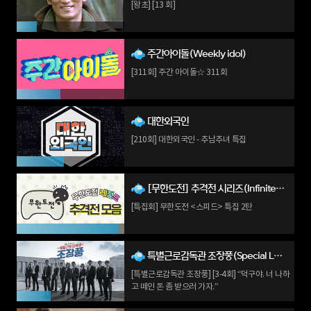
[왕초] [13 회]
주간아이돌(Weekly idol)
[311회] 주간 아이돌☆ 311회
대한외국인
[210회] 대한외국인 - 추남추녀 특집
[무한도전] 추격전 시리즈(Infinite Challenge)
[특집회] 무한도전 <스피드> 특집 2탄
특별근로감독관 조장풍(Special Labor Inspector, Mr. Jo)
[특별근로감독관 조장풍] [3-4회] “덕구야. 너 나하
고 떼인 돈 좀 받으러 가자.”