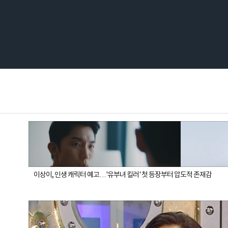
이상이, 인생 캐릭터 예고…'유부녀 킬러' 첫 등장부터 압도적 존재감