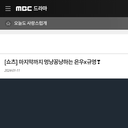
드라마
MBC
오늘도 사랑스럽개
[쇼츠] 마지막까지 멍냥꽁냥하는 은우x규영❣
2024-01-11