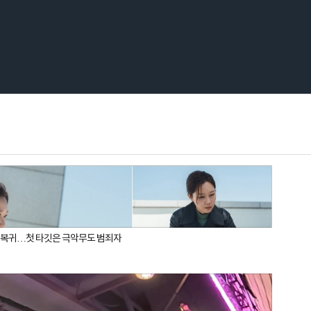
 끝 복귀…첫 타깃은 극악무도 범죄자