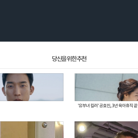
당신을 위한 추천
'유부녀 킬러' 공효진, 3년 육아휴직