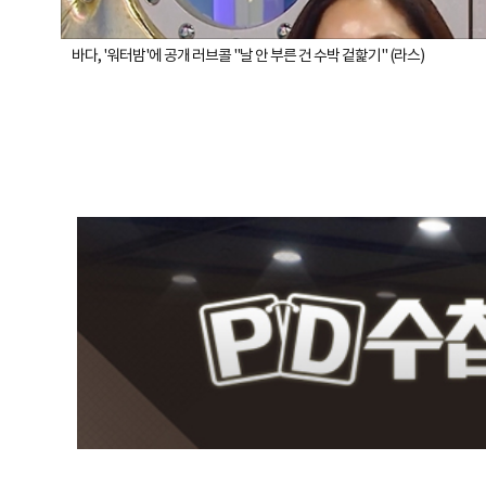
바다, '워터밤'에 공개 러브콜 "날 안 부른 건 수박 겉핥기" (라스)