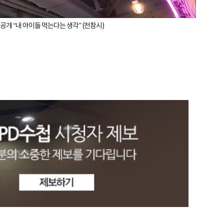
격 공개 “내 아이들 먹는다는 생각” (전참시)