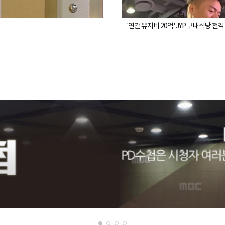
'연간 유지비 20억' JYP 구내식당 전