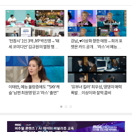
'전참시' 1인 3역 JYP 박진영→'돼
강남, ♥이상화 향한 애정→희귀 포
세 코미디언' 김규원의 열정 행
켓몬 카드 공개…'라스'서 예능감
보…최고 4.6%
폭발
이태란, 예능 울렁증에도 "'SKY 캐
'유부녀 킬러' 최우성, 댕댕미 매력
슬' 남편 최원영 믿고 '라스' 출연"
폭발…이상이와 찰떡 콤비