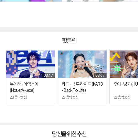
핫클립
03:17
03:07
누에라 - 이엑스이
카드 - 백 투 라이프 (KARD
후이 - 빙고 (HUI
(NouerA - .exe)
- Back To Life)
쇼! 음악중심
쇼! 음악중심
쇼! 음악중심
당신을 위한 추천