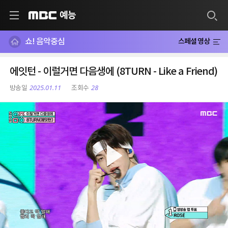
예능
MBC
쇼! 음악중심
스페셜 영상
에잇턴 - 이럴거면 다음생에 (8TURN - Like a Friend)
2025.01.11
28