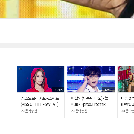
03:16
02:31
키스오브라이프 - 스웨트
피철인(세븐틴 디노) - 놀
다영 X 
(KISS OF LIFE - SWEAT)
아보세 (prod. Hitchhiker)
(DAYOUN
(Picheolin - Party Rock
FLIRTY
쇼! 음악중심
쇼! 음악중심
쇼! 음악
Rock)