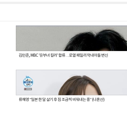
김민준, MBC '유부녀 킬러' 합류…로열 패밀리 막내아들 변신
류혜영 “일본 한 달 살기 후 짐 조금씩 비워내는 중” (나혼산)