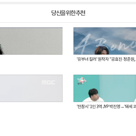
당신을 위한 추천
'유부녀 킬러' 원작자 "공효진·정준원
'전참시' 1인 3역 JYP 박진영→'돼세