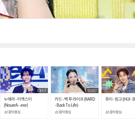
03:17
03:07
누에라 - 이엑스이
카드 - 백 투 라이프 (KARD
후이 - 빙고 (HUI - 
(NouerA - .exe)
- Back To Life)
쇼! 음악중심
쇼! 음악중심
쇼! 음악중심