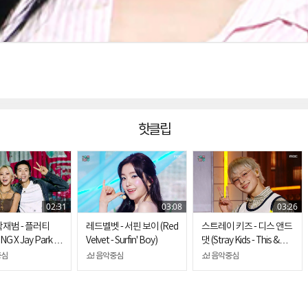
핫클립
02:31
03:08
03:26
박재범 - 플러티
레드벨벳 - 서핀 보이 (Red
스트레이 키즈 - 디스 앤드
G X Jay Park -
Velvet - Surfin' Boy)
댓 (Stray Kids - This &
)
That)
중심
쇼! 음악중심
쇼! 음악중심