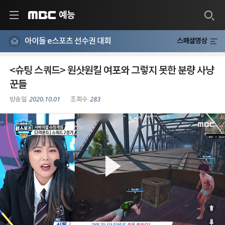
예능
MBC
아이돌 e스포츠 선수권 대회
스페셜영상
<슈팅 스쿼드> 원샷원킬 여포와 그렇지 못한 분량 사냥
꾼들
2020.10.01
283