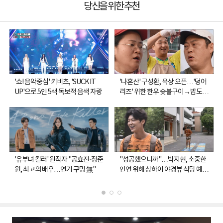
당신을 위한 추천
'쇼! 음악중심' 키비츠, 'SUCK IT
'나혼산' 구성환, 옥상 오픈…'덩어
UP'으로 5인 5색 독보적 음색 자랑
리즈' 위한 한우 숯불구이→밥도둑
쫄면
'유부녀 킬러' 원작자 "공효진·정준
"성공했으니까"…박지현, 소중한
원, 최고의 배우…연기 구멍 無"
인연 위해 상하이 야경뷰 식당 예약
(나혼산)