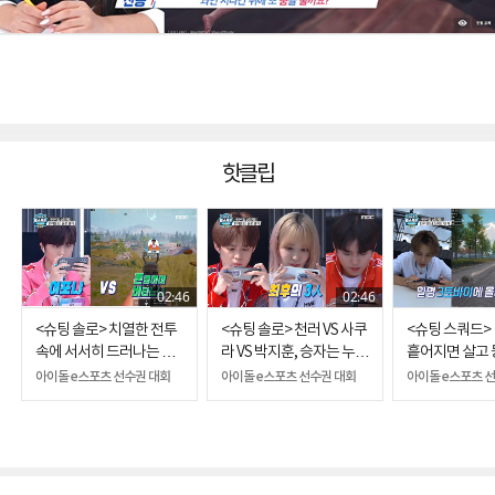
핫클립
02:46
02:46
<슈팅 솔로> 치열한 전투
<슈팅 솔로> 천러 VS 사쿠
<슈팅 스쿼드>
속에 서서히 드러나는 고
라 VS 박지훈, 승자는 누
흩어지면 살고 
수들의 윤곽!
구?
는다?!
아이돌 e스포츠 선수권 대회
아이돌 e스포츠 선수권 대회
아이돌 e스포츠 