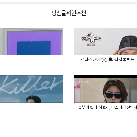
당신을 위한 추천
코르티스 마틴 “父, 캐나다서 록 밴드
'유부녀 킬러' 하율리, 미스터리 신입