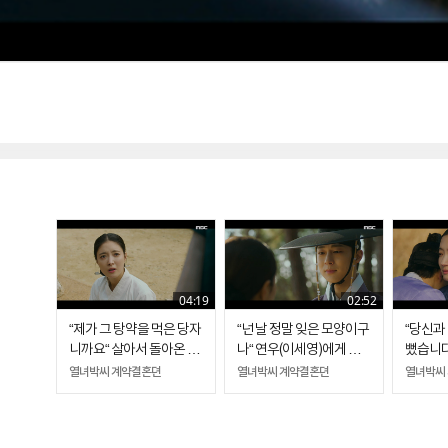
04:19
02:52
“제가 그 탕약을 먹은 당자
“넌 날 정말 잊은 모양이구
“당신과
니까요“ 살아서 돌아온 태
나“ 연우(이세영)에게 전
뻤습니다
하(배인혁)
하는 태하(배인혁)의 오랜
연우(이
열녀박씨 계약결혼뎐
열녀박씨 계약결혼뎐
열녀박씨
연심
이별