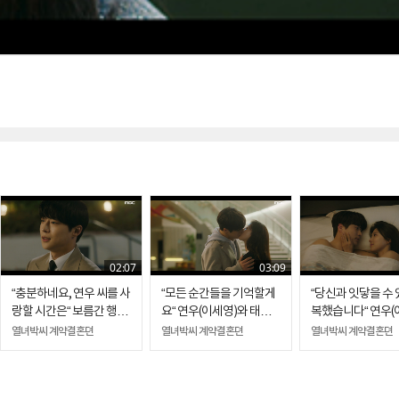
02:07
03:09
“충분하네요, 연우 씨를 사
“모든 순간들을 기억할게
“당신과 잇닿을 수 
랑할 시간은“ 보름간 행복
요“ 연우(이세영)와 태하
복했습니다“ 연우(
하길 약속하는 두 사람
(배인혁)의 서로를 향한 진
와 태하(배인혁)의
열녀박씨 계약결혼뎐
열녀박씨 계약결혼뎐
열녀박씨 계약결혼뎐
심
밤