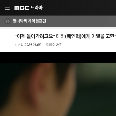
드라마
MBC
열녀박씨 계약결혼뎐
“이제 돌아가려고요“ 태하(배인혁)에게 이별을 고한
2024.01.05
247