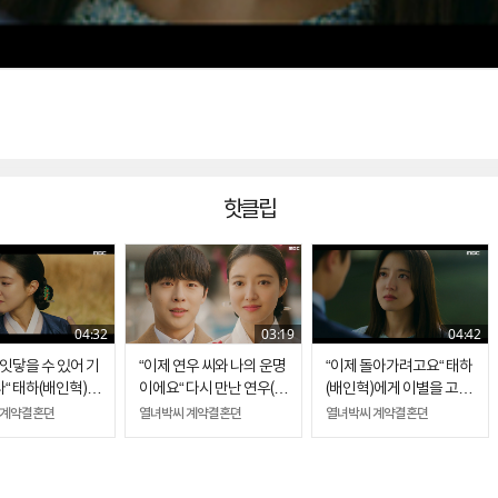
핫클립
04:32
03:19
04:42
 잇닿을 수 있어 기
“이제 연우 씨와 나의 운명
“이제 돌아가려고요“ 태하
“ 태하(배인혁)와
이에요“ 다시 만난 연우(이
(배인혁)에게 이별을 고한
세영)의 다시 겪는
세영)와 태하(배인혁)
연우(이세영)
 계약결혼뎐
열녀박씨 계약결혼뎐
열녀박씨 계약결혼뎐