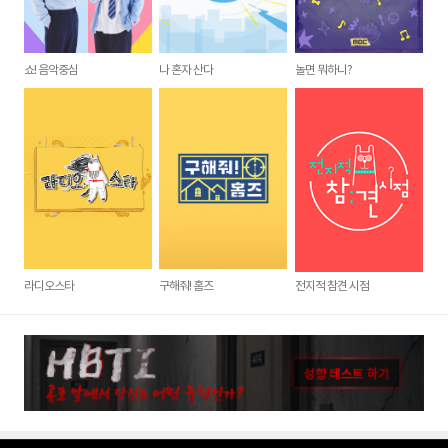
쇼! 음악중심
나 혼자 산다
놀면 뭐하니?
라디오스타
구해줘! 홈즈
전지적 참견 시점