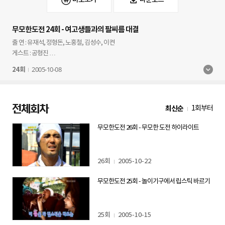
무모한도전 24회 - 여고생들과의 팔씨름 대결
출 연 : 유재석, 정형돈, 노홍철, 김성수, 이켠
게스트 : 공형진
2005-10-08
24회
여고생 180명과의 팔씨름 대결!!
여고생들의 팔힘은 얼마나 셀까?
무한도전팀은 과연 몇 명의 여고생들을 이길 수 있을까?
전체회차
최신순
1회부터
아직 한번도 밝혀지지 않은 그 결과!!
드디어 무한도전에서 밝혀내겠다! 으쌰 으쌰! 팔힘을 길러라!!
무모한도전 26회 - 무모한 도전 하이라이트
서로 팔과 팔을 맞부딪히며 뼈아픈 고통을 참아야 해!
팔힘 대결!! 철봉훈련!
무한도전 멤버 중 턱걸이를 하나도 못하는 이는 과연 누구?
26회
2005-10-22
설마~ 남자가 하나도 못해? 설마가 시청자 잡아요~
여고생 여섯 학급을 쓰러뜨려야 하는 오늘의 도전!
무모한도전 25회 - 놀이기구에서 립스틱 바르기
무한도전팀 6명이 도전하는 세기의 팔씨름 대결!
성동여자실업고등학교를 찾은 무한도전팀!
서로 여고생들에게 인기 많은 줄 착각하는 그들~
25회
2005-10-15
팔힘에만 전념하시오~