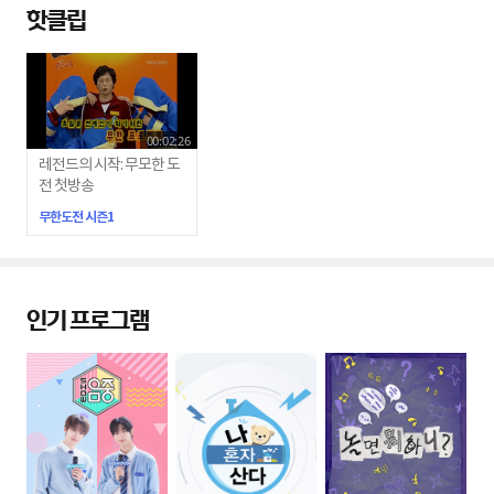
핫클립
00:02:26
레전드의 시작: 무모한 도
전 첫방송
무한도전 시즌1
인기 프로그램