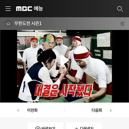
예능
MBC
무한도전 시즌1
이전회
다음회
바로보기
다운로드