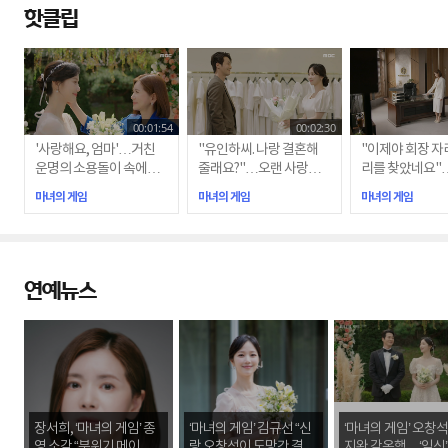
핫클립
00:01:54
00:02:30
'사랑해요, 엄마'…거친
"유인하씨. 나랑 결혼해
"이제야 회장 자
운명의 소용돌이 속에서
줄래요?"…오랜 사랑의
리를 찾았네요"
서로를 지켜낸 유경(장서
결실을 맺는 혜수(김규선)
천하그룹 회장 자
마녀의 게임
마녀의 게임
마녀의 게임
희)과 혜수(김규선)
와 인하(이현석)
른 유경(장서희)
연예뉴스
장서희, ‘마녀의 게임’ 종
‘마녀의 게임’ 김규선 “신
‘마녀의 게임’ 오창석
영 소감 “분위기 메이커
랑 오창석이 도망간 결혼
지완 감옥행…‘임신’