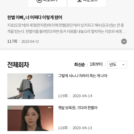
한별 아빠, 너 어쩌다 이렇게 됐어
지호(오창석)와 세영(한지완)에 의해 한별(권단아)이 납치되고 혜수(김규선)는 큰 충
격을 받는다. 한별이를 돌려받으려면 증거 자료를 내놓으라 협박하는 지호와 세영. 유
경(장서희)과 혜수, 인하(이현석)는 한별이의 안전한 귀가를 위해 고군분투하는데...
2023-04-12
117회
전체회차
최신순
1회부터
그렇게 사느니 차라리 죽는 게 나아
119회
2023-04-14
햇살 보육원.. 기다려 한별아
118회
2023-04-13