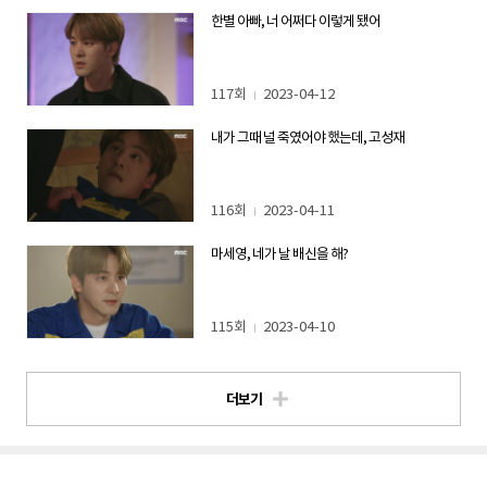
한별 아빠, 너 어쩌다 이렇게 됐어
117회
2023-04-12
내가 그때 널 죽였어야 했는데, 고성재
116회
2023-04-11
마세영, 네가 날 배신을 해?
115회
2023-04-10
더보기