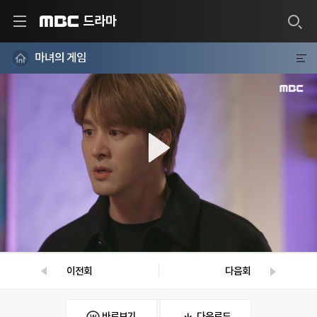
드라마
MBC
마녀의 게임
이전회
다음회
바로보기
다운로드