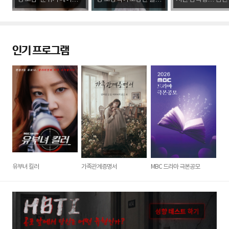
는 이현석·김시헌” [일문
식 장면 기억에 남아” [일
선, ♥이현석과 결혼 
일답]
문일답]
합]
인기 프로그램
유부녀 킬러
가족관계증명서
MBC 드라마 극본공모