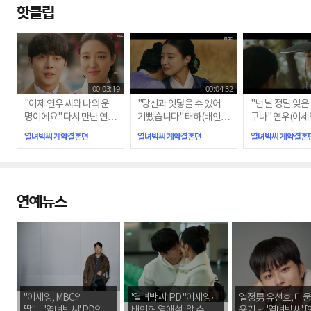
핫클립
00:03:19
00:04:32
"이제 연우 씨와 나의 운
"당신과 잇닿을 수 있어
"넌 날 정말 잊은
명이에요" 다시 만난 연우
기뻤습니다" 태하(배인
구나" 연우(이세
(이세영)와 태하(배인혁)
혁)와 연우(이세영)의 다
전하는 태하(배인
열녀박씨 계약결혼뎐
열녀박씨 계약결혼뎐
열녀박씨 계약결혼
시 겪는 이별
랜 연심
연예뉴스
"이세영, MBC의
'열녀박씨' PD "이세영·
열정男 유선호, 미
딸"…'열녀박씨' PD의 확
배인혁 열애설, 알 수 없
용기 낸 '열녀박씨' 