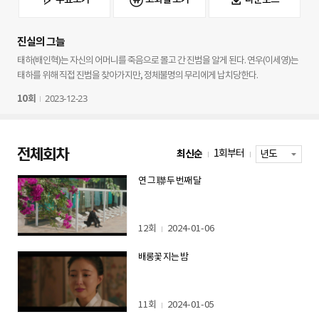
진실의 그늘
태하(배인혁)는 자신의 어머니를 죽음으로 몰고 간 진범을 알게 된다. 연우(이세영)는
태하를 위해 직접 진범을 찾아가지만, 정체불명의 무리에게 납치당한다.
2023-12-23
10회
전체회차
최신순
1회부터
연 그 聯 두 번째 달
12회
2024-01-06
배롱꽃 지는 밤
11회
2024-01-05