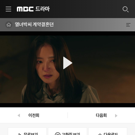
드라마
MBC
열녀박씨 계약결혼뎐
이전회
다음회
무료보기
고화질 보기
다운로드