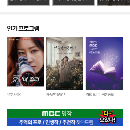
신 [인터뷰M]
었던 행운" [인터뷰M]
뷰M]
인기 프로그램
유부녀 킬러
가족관계증명서
MBC 드라마 극본공모