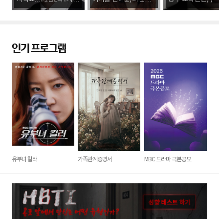
증 #교복 [인터뷰M]
훨훨 날길" [인터뷰M]
한 일" [인터뷰M]
인기 프로그램
유부녀 킬러
가족관계증명서
MBC 드라마 극본공모