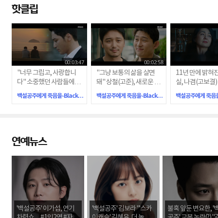
핫클립
00:03:47
00:02:58
"너무 그립고, 사랑합니
"그냥 보통의 삶을 살면
11년 만에 밝혀진
다" 소중했던 사람들에게
돼" 상철(고준), 새로운 삶
실, 나겸(고보결)
전하는 정우(변요한)의 작
을 시작하는 정우(변요한)
(권해효) X 영실
백설공주에게 죽음을-Black Out
백설공주에게 죽음을-Black Out
별 인사
에게 전하는 따뜻한 격려
의 비참한 최후
연예뉴스
'백설공주' 이가섭, 연기
'백설공주' 김보라 "'스카
불혹 앞둔 변요한, '
차력쇼…#1인2역 #자폐
이캐슬' 김혜윤, 더 높이
공주' 교복 논란(?) 