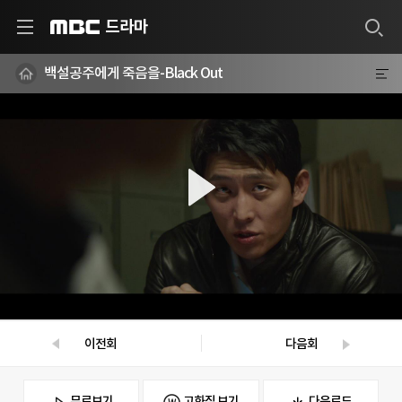
드라마
MBC
백설공주에게 죽음을-Black Out
이전회
다음회
무료보기
고화질 보기
다운로드