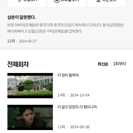
삼촌이 잘못했다.
보영 아버지(조재윤)의 총격 이후 충격적 진실이 계속해서 드러난다. 형식(공정환)은
패닉에 빠지고 상철(고준)은 구탁(권해효)을 압박한다.
2024-09-27
12회
전체회차
최신순
1회부터
다 정리 될꺼야.
14회
2024-10-04
다 알고 있었지. 다 봤으니까.
13회
2024-09-28