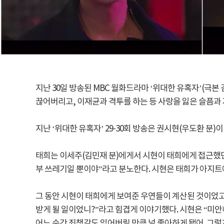
지난 30일 방송된 MBC 월화드라마 ‘위대한 유혹자’(극
끊어버리고, 이재균과 격투를 하는 등 사랑을 잃은 슬픔과 
지난 ‘위대한 유혹자’ 29-30회 방송은 권시현(우도환 분
태희는 이세주(김민재 분)에게서 시현이 태희에게 접근했던 
부 쓰레기일 뿐이야”라고 분노한다. 시현은 태희가 아지트에
그 동안 시현이 태희에게 보여준 우연들이 계산된 것이었고,
받게 될 일이었니?”라고 힘겹게 이야기했다. 시현은 “미안해
어느 순간 죄책감도 잊어버릴 만큼 널 좋아하게 됐어. 그렇