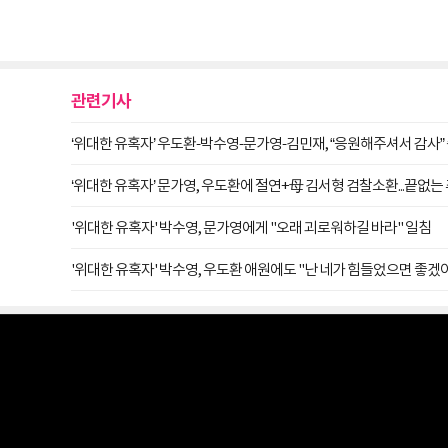
관련기사
‘위대한 유혹자’ 우도환-박수영-문가영-김민재, “응원해주셔서 감사”
‘위대한 유혹자’ 문가영, 우도환에 절연+母 김서형 검찰소환...끝없는
'위대한 유혹자' 박수영, 문가영에게 "오래 괴로워하길 바라" 일침
'위대한 유혹자' 박수영, 우도환 애원에도 "난 네가 힘들었으면 좋겠