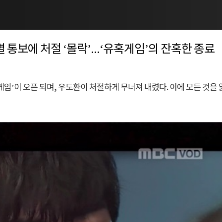
 통보에 처절 ‘몰락’...‘유혹게임’의 잔혹한 종료
게임’이 오픈 되며, 우도환이 처절하게 무너져 내렸다. 이에 모든 것