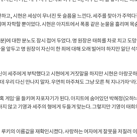
하고, 시현은 세상이 무너진 듯 슬픔을 느낀다. 세주를 찾아가 주먹다
며 자학할 뿐이었다. 시현은 아지트에서 폭풍 같은 눈물을 흘리며 목숨
 분)에 대한 분노도 잠시 접어 두었다. 명 원장은 태희를 차로 치고 
술을 앞두고 명 원장이 자신이 한 죄에 대해 오래 빌어야 하지만 일단 
신이 세주에게 부탁했다고 시현에게 거짓말을 하지만 시현은 아랑곳하지 
근데 우리 다신 만나지 말자. 우연히 마주쳐도 그냥 모른 척 지나가자”라
혹 게임’을 들키며 자포자기가 된다. 아지트에 숨어있던 박혜정(오하늬
하지 않고 기영과 세주의 형에게 두들겨 맞는다. 그렇지만 기영이 태희
 루키의 이름값을 재확인시켰다. 사랑하는 여자에게 잘못을 저질러 