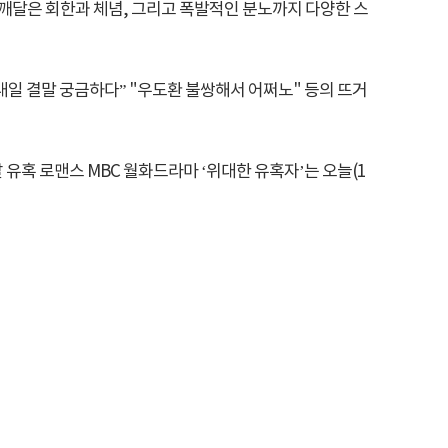
 깨달은 회한과 체념, 그리고 폭발적인 분노까지 다양한 스
내일 결말 궁금하다” "우도환 불쌍해서 어쩌노" 등의 뜨거
혹 로맨스 MBC 월화드라마 ‘위대한 유혹자’는 오늘(1