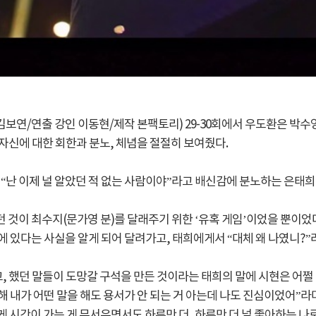
본 김보연/연출 강인 이동현/제작 본팩토리) 29-30회에서 우도환은 
자신에 대한 회한과 분노, 체념을 절절히 보여줬다.
)이 “난 이제 널 알았던 적 없는 사람이야”라고 배신감에 분노하는 은태
것이 최수지(문가영 분)를 달래주기 위한 ‘유혹 게임’이었을 뿐이었다
 있다는 사실을 알게 되어 달려가고, 태희에게서 “대체 왜 나였니?”
 했던 말들이 도망갈 구석을 만든 것이라는 태희의 말에 시현은 어쩔 줄
 내가 어떤 말을 해도 용서가 안 되는 거 아는데 나도 진심이었어”라며
게 시간이 가는 게 무서우면서도 하루만 더, 하루만 더 널 좋아하는 나