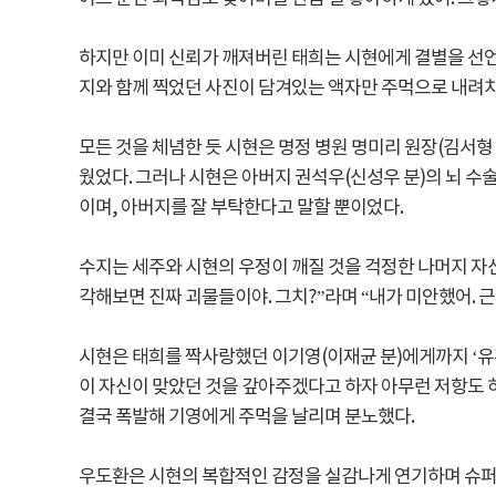
하지만 이미 신뢰가 깨져버린 태희는 시현에게 결별을 선언
지와 함께 찍었던 사진이 담겨있는 액자만 주먹으로 내려치
모든 것을 체념한 듯 시현은 명정 병원 명미리 원장(김서형
웠었다. 그러나 시현은 아버지 권석우(신성우 분)의 뇌 수
이며, 아버지를 잘 부탁한다고 말할 뿐이었다.
수지는 세주와 시현의 우정이 깨질 것을 걱정한 나머지 자
각해보면 진짜 괴물들이야. 그치?”라며 “내가 미안했어. 
시현은 태희를 짝사랑했던 이기영(이재균 분)에게까지 ‘유
이 자신이 맞았던 것을 갚아주겠다고 하자 아무런 저항도 
결국 폭발해 기영에게 주먹을 날리며 분노했다.
우도환은 시현의 복합적인 감정을 실감나게 연기하며 슈퍼