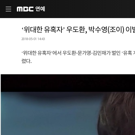
연예
MBC
‘위대한 유혹자’ 우도환, 박수영(조이) 이별
2018-05-01 14:43
‘위대한 유혹자’에서 우도환-문가영-김민재가 벌인 ‘유혹 
렸다.