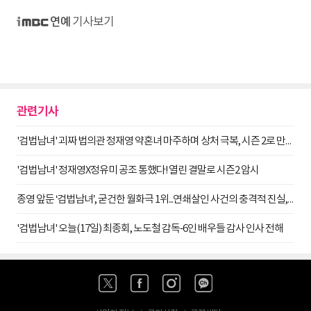
기사보기
iMBC 연예
관련기사
'검법남녀' 괴짜 법의관 정재영 약혼녀 마주하며 상처 극복, 시즌 2로 만나요
'검법남녀' 정재영X정유미 공조 통했다! 열린 결말로 시즌2 암시
종영 앞둔 ‘검법남녀’, 굳건한 월화극 1위...연쇄살인 사건의 충격적 진실, 동 시간대 시청률 8.5%!
'검법남녀' 오늘(17일) 최종회, 노도철 감독-6인 배우들 감사 인사 전해