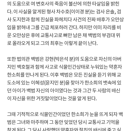
의 도움으로 여 변호사의 죽음이 불산에 의한 타살임을 밝힌
다. 이 사실을 알게된 형사 차수호(이이경 분)는 검사 은솔, 검
사 도지한과 함께 진실을 파헤치다 사건의 진짜 배후가 오만상
임을 밝혀내 그를 긴급 체포하러 간다. 하지만 이미 자리를 비
운 오만상은 후에 교통사고로 뼈만 남은 채 백범의 부검대 위
로 올라오게 되고 그의 최후는 이렇게 끝이 난다.
또한 법의관 백범은 강현(박은석 분)의 도움으로 자신의 아버
지인 백호철과 함께 사고로 식물인간상태로 누워있는 약혼자
한소희를 만나게 된다. 이후 백범은 모든 진실을 듣기 위해 교
도소에 있는 이혜성(윤지민 분)을 찾아가 한소희의 뱃속에 있
던 아이가 백범 자신의 아이였다는 것과 그간 두 사람의 배신
이 자신을 위한 거짓말이었다는 것을 알게 된다.
그때 기적적으로 식물인간이었던 한소희가 눈을 뜨게 되자 백
범은 그녀와 마주하며 그 동안 잊었던 당시 교통사고 기억을
찾게 된다. 그 당시 사랑했던 약혼자와 절친의 배신에 죽고 싶