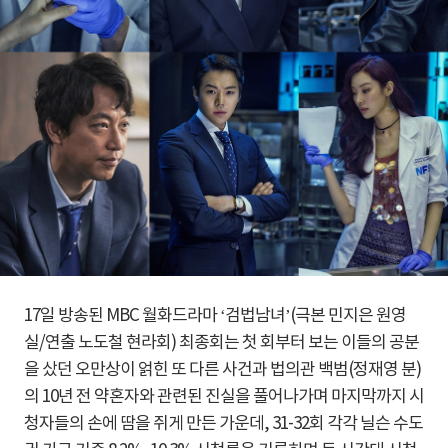
17일 방송된 MBC 월화드라마 ‘검법남녀’(극본 민지은 원영
실/연출 노도철 현라회) 최종회는 첫 회부터 보는 이들의 공분
을 샀던 오만상이 얽힌 또 다른 사건과 법의관 백범(정재영 분)
의 10년 전 약혼자와 관련된 진실을 풀어나가며 마지막까지 시
청자들의 손에 땀을 쥐게 만든 가운데, 31-32회 각각 닐슨 수도