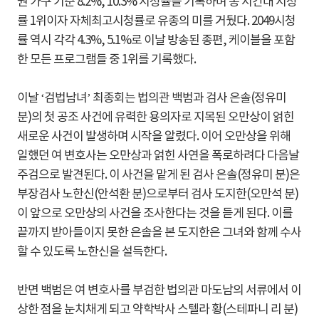
권 가구 기준 8.2%, 10.3% 시청률을 기록하며 동 시간대 시청
률 1위이자 자체최고시청률로 유종의 미를 거뒀다. 2049시청
률 역시 각각 4.3%, 5.1%로 이날 방송된 종편, 케이블을 포함
한 모든 프로그램들 중 1위를 기록했다.
이날 ‘검법남녀’ 최종회는 법의관 백범과 검사 은솔(정유미
분)의 첫 공조 사건에 유력한 용의자로 지목된 오만상이 얽힌
새로운 사건이 발생하며 시작을 알렸다. 이어 오만상을 위해
일했던 여 변호사는 오만상과 얽힌 사연을 폭로하려다 다음날
주검으로 발견된다. 이 사건을 맡게 된 검사 은솔(정유미 분)은
부장검사 노한신(안석환 분)으로부터 검사 도지한(오만석 분)
이 앞으로 오만상의 사건을 조사한다는 것을 듣게 된다. 이를
끝까지 받아들이지 못한 은솔을 본 도지한은 그녀와 함께 수사
할 수 있도록 노한신을 설득한다.
반면 백범은 여 변호사를 부검한 법의관 마도남의 서류에서 이
상한 점을 눈치채게 되고 약학박사 스텔라 황(스테파니 리 분)