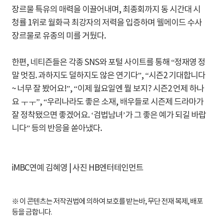
장르물 특유의 매력을 이끌어내며, 최종회까지 동 시간대 시
청률 1위로 월화극 최강자의 저력을 입증하며 웰메이드 수사
장르물로 유종의 미를 거뒀다.
한편, 네티즌들은 각종 SNS와 포털 사이트를 통해 “정재영 정
말 멋짐. 과하지도 덜하지도 않은 연기다”, “시즌2 기대합니다
~ 너무 잘 봤어요!”, “이제 월요일엔 뭘 보지? 시즌2 언제 하나
요 ㅜㅜ”, “우리나라도 좋은 소재, 배우들로 시즌제 드라마가
잘 정착됐으면 좋겠어요. ‘검법남녀’가 그 좋은 예가 되길 바랍
니다” 등의 반응을 쏟아냈다.
iMBC연예 김혜영 | 사진 HB엔터테인먼트
※ 이 콘텐츠는 저작권법에 의하여 보호를 받는바, 무단 전재 복제, 배포
등을 금합니다.