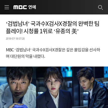
연예
MBC
‘검법남녀’ 국과수X검사X경찰의 완벽한 팀
플레이! 시청률 1위로 ‘유종의 美’
2018-07-18 07:20
MBC ‘검법남녀’ 국과수X검사X경찰은 깊은 몰입감을 선사하
며 대단원의 막을 내렸다.