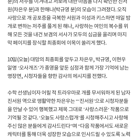
분)의 저주를 이겨내고 서로에 대한 마음을 다시 확인한 진서
원(차은우 분)과 한해나(박규영 분)의 모습이 그려졌다. 오직
사랑으로 개 공포증을 극복한 서원과 이성과 키스하면 매일 밤
개로 변하는 저주를 풀게 된 해나, 사랑하는 여인의 복수를 위
해 모든 것을 내건 보겸의 서사가 모두의 심금을 울리며 마지
막 페이지를 장식할 최종회에 이목이 쏠리게 했다.
10일(오늘) 대망의 최종회를 앞두고 차은우, 박규영, 이현우
일명 ‘오사개즈’가 종영을 앞둔 심정과 함께 가장 기억에 남는
명장면, 시청자들을 향한 감사의 메시지를 전했다.
수학 선생님이자 어릴 적 트라우마로 개를 무서워하게 된 남자
진서원 역으로 맹활약한 차은우는 “‘진서원’으로 시청자분들
을 만날 수 있어 행복했고 제목 그대로 ’사랑스러운‘ 작품으로
기억될 것 같다. ‘오늘도 사랑스럽개’를 시청해주시고 사랑해
주신 많은 분들에게 감사드린다”며 “다음 작품에서도 새로운
캐릭터를 통해 더욱 성장한 모습으로 인사드릴 수 있도록 노력