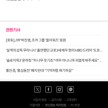
관련기사
[포토] JYP 박진영, 조카 그룹 '올아워즈' 응원
'살색의 감독 무라니시' 출연했던 교포3세 배우 현리 HBO 드라마 '도쿄 바이스 시즌2'에 출연
'솔로지옥3' 윤하정 "저 너무 웃기죠? 여우 아니니까 귀엽게 봐주세요" 소감 남겨
홍진경, '홍김동전' 폐지 반대 "기적처럼 재기하길"
사업자 정보
공지사항
고객센터
개인정보 처리방침
이용약관
PC 버전