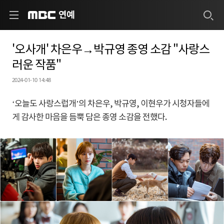
연예
MBC
'오사개' 차은우→박규영 종영 소감 "사랑스
러운 작품"
2024-01-10 14:48
‘오늘도 사랑스럽개’의 차은우, 박규영, 이현우가 시청자들에
게 감사한 마음을 듬뿍 담은 종영 소감을 전했다.