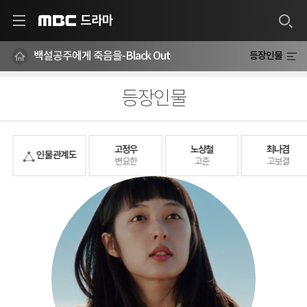
드라마
MBC
백설공주에게 죽음을-Black Out
등장인물
등장인물
고정우
노상철
최나겸
인물 관계도
변요한
고준
고보결