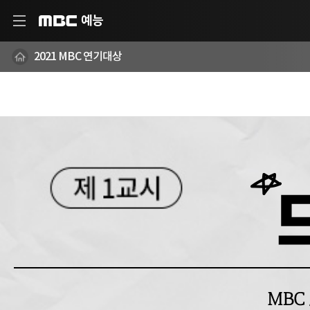
예능
MBC
2021 MBC 연기대상