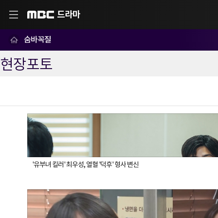
드라마
MBC
숨바꼭질
현장포토
'유부녀 킬러' 최우성, 열혈 '덕후' 형사 변신