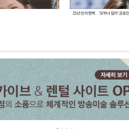
15년 만의 컴백…'유부녀 킬러' 공효