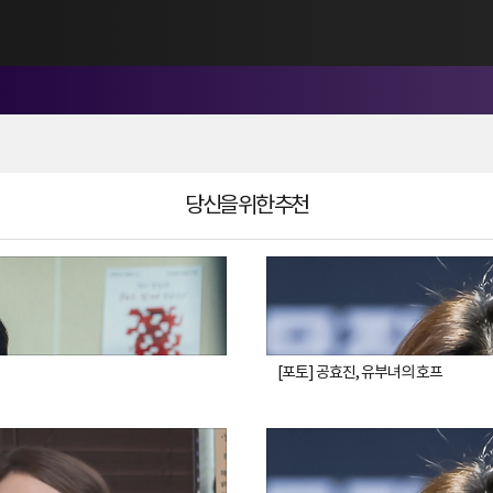
당신을 위한 추천
[포토] 공효진, 유부녀의 호프