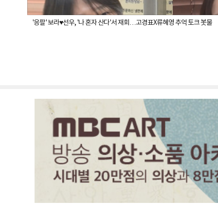
'응팔' 보라♥선우, '나 혼자 산다'서 재회…고경표X류혜영 추억 토크 봇물