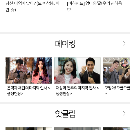
당신 내 엄마 맞아? (모녀 상봉... 아
[비하인드] 엄마와 딸! 우리 친해용
련-☆)
♡
메이킹
은혁과 채린의 마지막 인사 <
재상과 연주의 마지막 인사 <
꼬맹아! 오글오글
생생현장>
생생현장>
>
핫클립