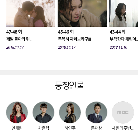
47-48
45-46
43-44
회
회
회
제발 돌아와 줘...
똑똑히 지켜보라구!!!
부탁한다 채린아..
2018.11.17
2018.11.17
2018.11.10
등장인물
민채린
차은혁
하연주
문재상
채린의 주변 인물