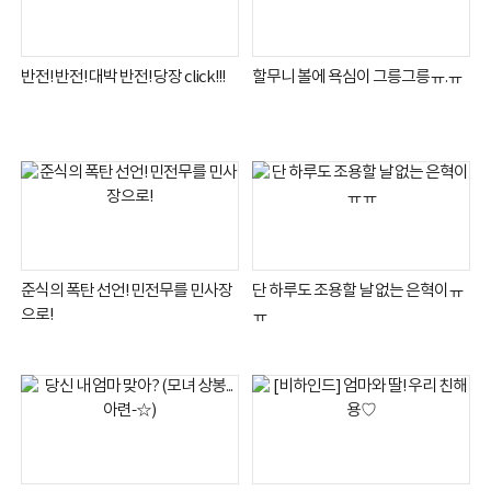
반전! 반전! 대박 반전! 당장 click!!!
할무니 볼에 욕심이 그릉그릉ㅠ.ㅠ
준식의 폭탄 선언! 민전무를 민사장
단 하루도 조용할 날 없는 은혁이ㅠ
으로!
ㅠ