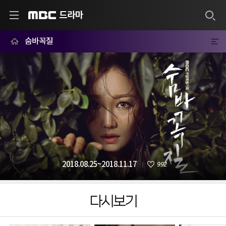
드라마
MBC
숨바꼭질
992
2018.08.25~2018.11.17
다시보기