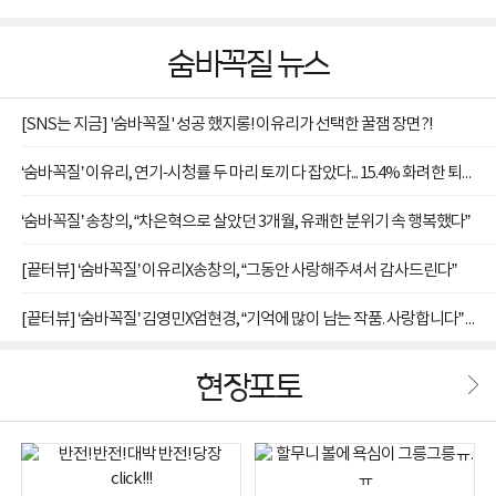
숨바꼭질 뉴스
[SNS는 지금] '숨바꼭질' 성공 했지롱! 이유리가 선택한 꿀잼 장면?!
‘숨바꼭질’ 이유리, 연기-시청률 두 마리 토끼 다 잡았다... 15.4% 화려한 퇴장
‘숨바꼭질’ 송창의, “차은혁으로 살았던 3개월, 유쾌한 분위기 속 행복했다”
[끝터뷰] ‘숨바꼭질’ 이유리X송창의, “그동안 사랑해주셔서 감사드린다”
[끝터뷰] ‘숨바꼭질’ 김영민X엄현경, “기억에 많이 남는 작품. 사랑합니다” 종영 소감
현장포토