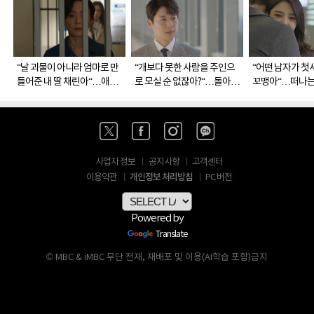
“날 괴물이 아니라 엄마로 만
“개보다 못한 사람을 주인으
“어떤 남자가 첫
들어준 내 딸 채린아“…애틋
로 모실 순 없잖아?“…돌아온
꼬맹아“…떠나는
한 모녀의 눈물
차은혁(송창의)
경)
사업자 정보
공지사항
고객센터
개인정보 처리방침
이용약관
PC 버전
Powered by
Translate
© MBC & iMBC 무단 전재, 재배포 및 이용(AI학습 포함)금지