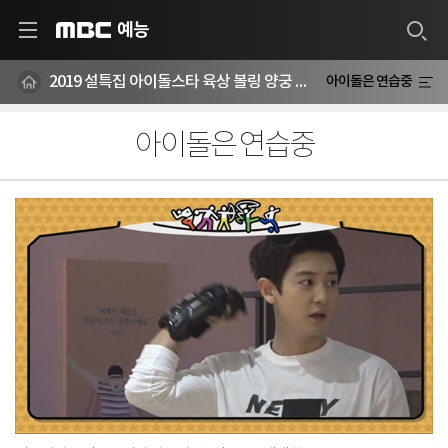
예능
MBC
2019 설특집 아이돌스타 육상 볼링 양궁 리듬체조 승부차기 선수권 대회
아이돌은 연습중
아이돌은 연습중