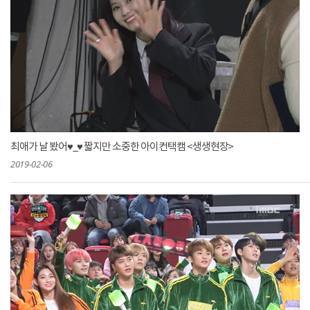
최애가 날 봤어♥_♥ 짧지만 소중한 아이컨택캠 <생생현장>
2019-02-06