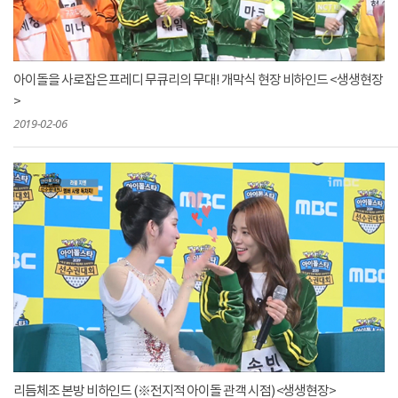
아이돌을 사로잡은 프레디 무큐리의 무대! 개막식 현장 비하인드 <생생현장
>
2019-02-06
리듬체조 본방 비하인드 (※전지적 아이돌 관객 시점) <생생현장>