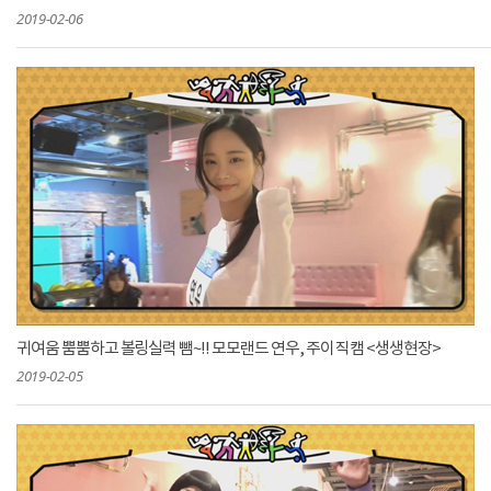
2019-02-06
귀여움 뿜뿜하고 볼링실력 뺌~!! 모모랜드 연우, 주이 직캠 <생생현장>
2019-02-05