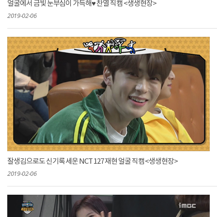
얼굴에서 금빛 눈부심이 가득해♥ 찬열 직캠 <생생현장>
2019-02-06
잘생김으로도 신기록 세운 NCT 127 재현 얼굴 직캠 <생생현장>
2019-02-06