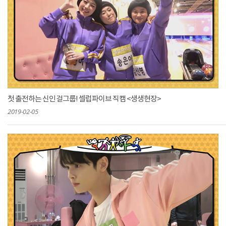
첫 출전하는 신인 걸그룹! 셀럽파이브 직캠 <생생현장>
2019-02-05