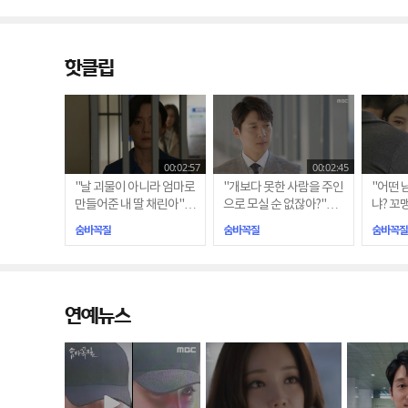
핫클립
00:02:57
00:02:45
"날 괴물이 아니라 엄마로
"개보다 못한 사람을 주인
"어떤 
만들어준 내 딸 채린아"…
으로 모실 순 없잖아?"…
냐? 꼬
애틋한 모녀의 눈물
돌아온 차은혁(송창의)
아(엄현
숨바꼭질
숨바꼭질
숨바꼭질
연예뉴스