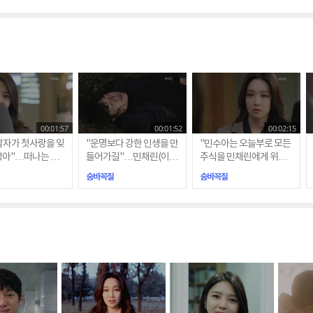
00:01:57
00:01:52
00:02:15
남자가 첫사랑을 잊
"운명보다 강한 인생을 만
"민수아는 오늘부로 모든
맹아"…떠나는 수
들어가길"…민채린(이유
주식을 민채린에게 위임
경)
리), 사장 취임식 도중 사
합니다"…사장의 자리에
숨바꼭질
숨바꼭질
라진 차은혁(송창의)
앉게 된 채린(이유리)