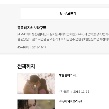
무료보기
똑똑히 지켜보라구!!!
[45&46회차 통합본] 태산의 실체를 파헤치는 채린(이유리)과 은혁(송창의)!전
김실장(윤다경)의 사연을 알고 충격에 빠지는 연주(엄현경)! 한편 은혁은 채린에게
2018-11-17
45-46회
전체회차
제발 돌아와 줘...
47-48회
2018-11-17
똑똑히 지켜보라구!!!