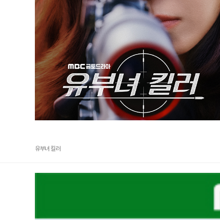
유부녀 킬러