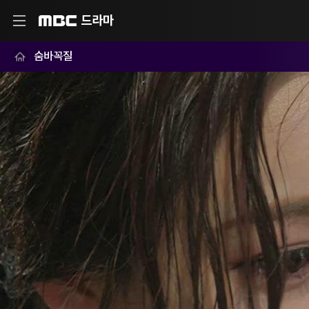
드라마
MBC
숨바꼭질