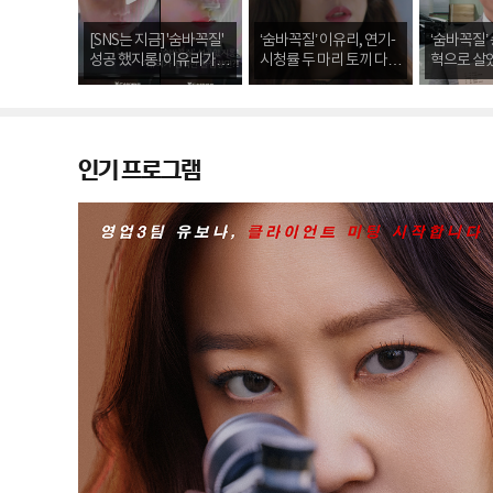
[SNS는 지금] '숨바꼭질'
‘숨바꼭질’ 이유리, 연기-
‘숨바꼭질’
성공 했지롱! 이유리가 선
시청률 두 마리 토끼 다
혁으로 살았
택한 꿀잼 장면?!
잡았다... 15.4% 화려한
쾌한 분위기
퇴장
다”
인기 프로그램