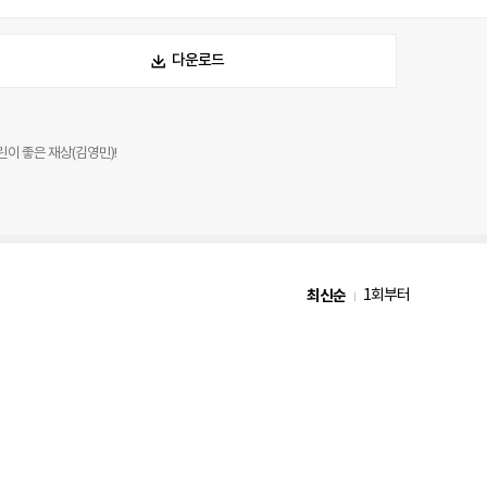
다운로드
이 좋은 재상(김영민)!
최신순
1회부터