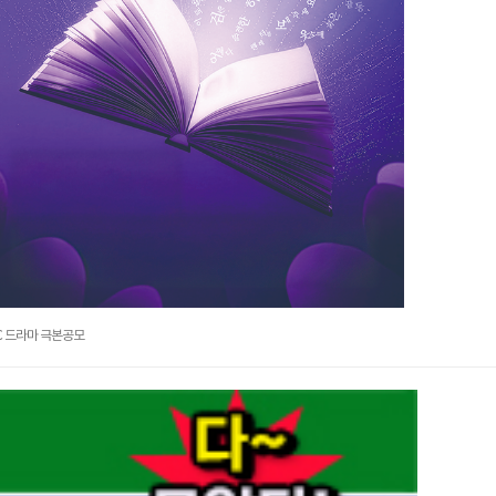
C 드라마 극본공모