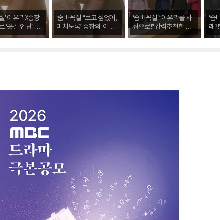
질’ 이유리X송창
‘숨바꼭질’ “보고 싶었어,
‘숨바꼭질’ “이유리를 사
‘숨
 ‘꽃길 엔딩’... 자
미치도록” 송창의-이유
장으로!” 강력추천한 사
래?
 시청률 기록하며
리, 1년 만의 재회 ‘해피엔
람의 정체는?!
시도
미
딩’