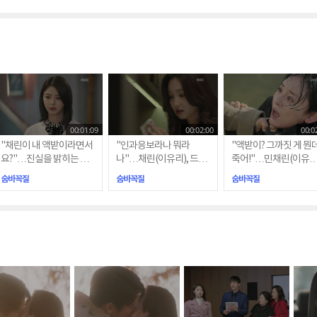
00:01:09
00:02:00
00:0
"채린이 내 액받이라면서
"인과응보라나 뭐라
"액받이? 그까짓 게 뭔
요?"…진실을 밝히는 수
나"…채린(이유리), 드디
죽어!"…민채린(이유리
아(엄현경)
어 손에 넣은 증거?
이 살린 김실장(윤다경)
숨바꼭질
숨바꼭질
숨바꼭질