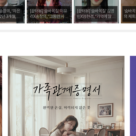
 송창의, “차은
[끝터뷰] ‘숨바꼭질’ 이유
[끝터뷰] ‘숨바꼭질’ 김영
‘숨바꼭
던 3개월, 유
리X송창의, “그동안 사랑
민X엄현경, “기억에 많이
의 재회로
 속 행복했
해주셔서 감사드린다”
남는 작품. 사랑합니다”
체 최고
종영 소감
유종의 