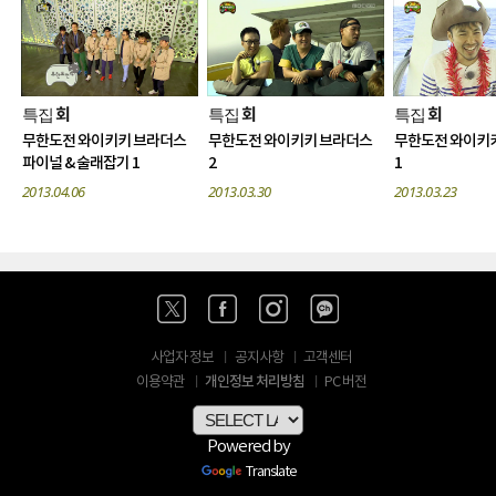
특집
특집
특집
회
회
회
무한도전 와이키키 브라더스
무한도전 와이키키 브라더스
무한도전 와이키
파이널 & 술래잡기 1
2
1
2013.04.06
2013.03.30
2013.03.23
사업자 정보
공지사항
고객센터
개인정보 처리방침
이용약관
PC 버전
Powered by
Translate