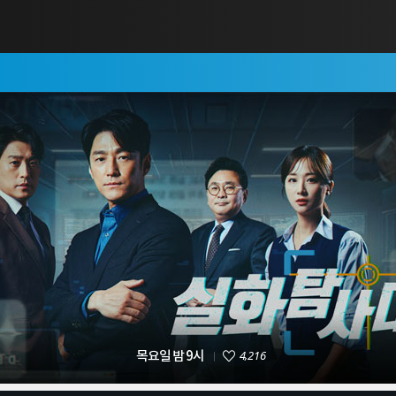
4,216
목요일 밤 9시