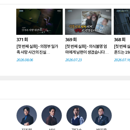
371
369
368
회
회
회
[첫 번째 실화] - 의정부 일가
[첫 번째 실화] - 의식불명 엄
[첫 번째 
족 사망 사건의 진실
마에게 남편이 생겼습니다.
흔드는 19
[두 번째 실화] - 사랑방 사장
[두 번째 실화] - 800억 자산
[두 번째 
2026.08.06
2026.07.23
2026.07.1
님의 두 얼굴
가 명품‘녀’의 정체
서 in 서울