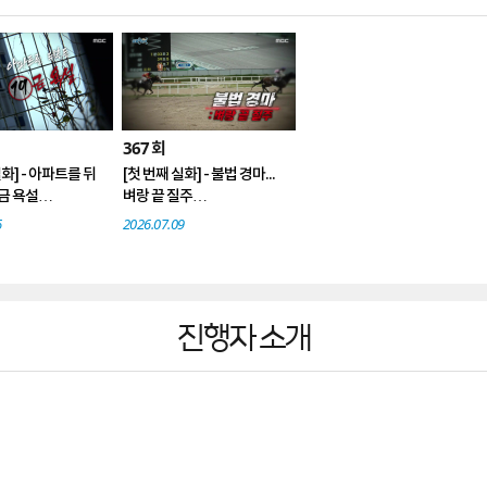
367
회
실화] - 아파트를 뒤
[첫 번째 실화] - 불법 경마...
금 욕설
벼랑 끝 질주
실화] - 미스터리 낙
[두 번째 실화] - 청춘은 있는
6
2026.07.09
데 머리숱이 없습니다.
진행자 소개