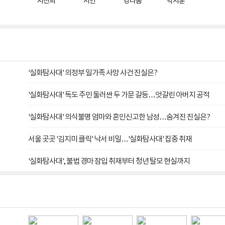
지진희
서인
강다솜
박지훈
'실화탐사대' 의정부 일가족 사망 사건 진실은?
'실화탐사대' 독도 주민 둘러싼 두 가문 갈등…엇갈린 아버지 공적
'실화탐사대' 의식불명 엄마와 혼인신고한 남성…숨겨진 진실은?
서울 곳곳 '김지미 클릭' 낙서 비밀…'실화탐사대' 집중 취재
'실화탐사대', 불법 경마 잠입 취재부터 청년 탈모 현실까지