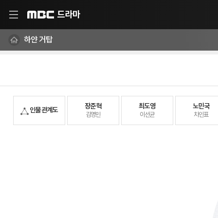
드라마
MBC
하얀 거탑
장준혁
최도영
노민국
인물 관계도
김명민
이선균
차인표