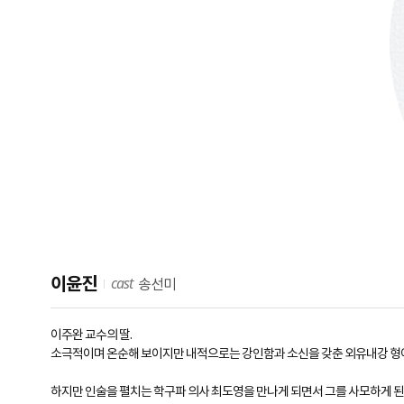
cast
이윤진
송선미
이주완 교수의 딸.
소극적이며 온순해 보이지만 내적으로는 강인함과 소신을 갖춘 외유내강 형이
하지만 인술을 펼치는 학구파 의사 최도영을 만나게 되면서 그를 사모하게 된