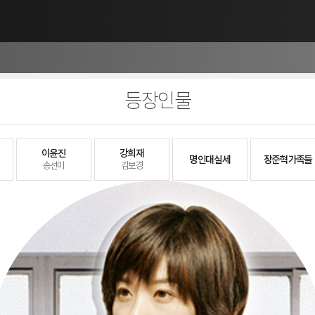
등장인물
이윤진
강희재
명인대 실세
장준혁 가족들
송선미
김보경