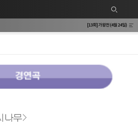
[13회] 가왕전 (4월 24일)