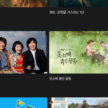
365 : 운명을 거스르는 1년
옷소매 붉은 끝동