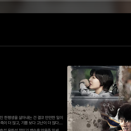
출연진 : 이준기,김소연,류수영,박하선,송재림,김혜옥,조민기,이채미,김효서,천호진,엄효섭,윤희석,정인기,백승훈,안용준,임세미,여의주,안세하,박주형,김법래,배제기,김영춘,박하나,강하늘,현남,김재만