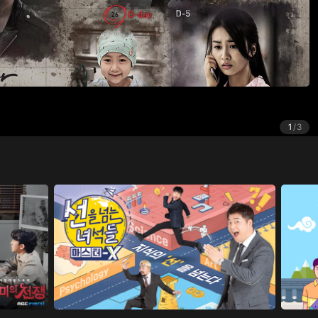
1
/
3