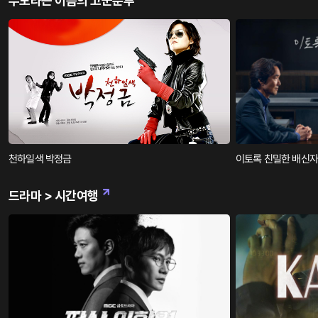
부모라는 이름의 고군분투
천하일색 박정금
이토록 친밀한 배신자
드라마 > 시간여행