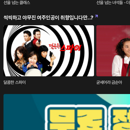
선을 넘는 클래스
선을 넘는 녀석들 - 
씩씩하고 야무진 여주인공이 취향입니다만...?
달콤한 스파이
굳세어라 금순아