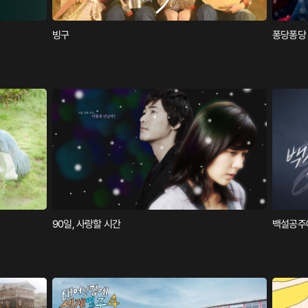
빙구
퐁당퐁당 l
90일, 사랑할 시간
백설공주에