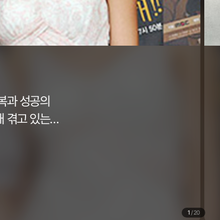
행복과 성공의
채 겪고 있는
1
/
20