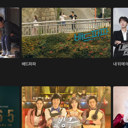
배드파파
내 뒤에 