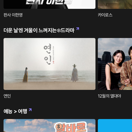
판사 이한영
카이로스
더운 날엔 겨울이 느껴지는❄️드라마
연인
12월의 열대야
예능 > 여행