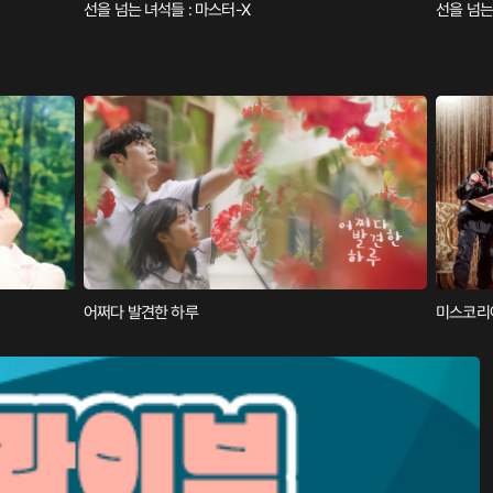
선을 넘는 녀석들 : 마스터-X
선을 넘는
어쩌다 발견한 하루
미스코리