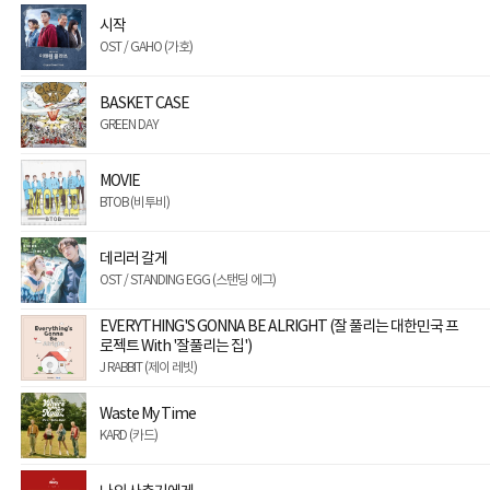
시작
OST / GAHO (가호)
BASKET CASE
GREEN DAY
MOVIE
BTOB (비투비)
데리러 갈게
OST / STANDING EGG (스탠딩 에그)
EVERYTHING'S GONNA BE ALRIGHT (잘 풀리는 대한민국 프
로젝트 With '잘풀리는 집')
J RABBIT (제이 레빗)
Waste My Time
KARD (카드)