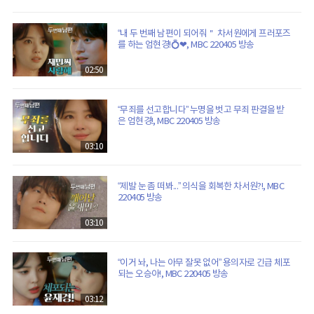
“내 두 번째 남편이 되어줘＂ 차서원에게 프러포즈
를 하는 엄현경!💍❤, MBC 220405 방송
02:50
“무죄를 선고합니다” 누명을 벗고 무죄 판결을 받
은 엄현경!, MBC 220405 방송
03:10
“제발 눈 좀 떠봐...” 의식을 회복한 차서원?!, MBC
220405 방송
03:10
“이거 놔, 나는 아무 잘못 없어” 용의자로 긴급 체포
되는 오승아!, MBC 220405 방송
03:12