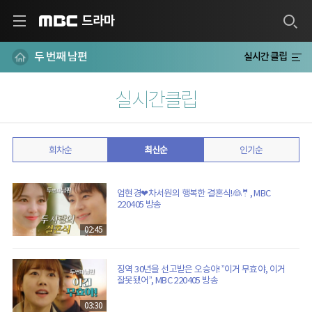
드라마
MBC
두 번째 남편
실시간 클립
실시간클립
회차순
최신순
인기순
엄현경❤차서원의 행복한 결혼식!👰🤵, MBC
220405 방송
02:45
징역 30년을 선고받은 오승아! ”이거 무효야, 이거
잘못됐어”, MBC 220405 방송
03:30