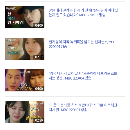
강윤에게 걸려온 한 통의 전화! “윤재경이 어디 있
는지 알고 있습니다”, MBC 220404 방송
04:00
한기웅의 자백 녹취록을 넘기는 천이슬?!, MBC
220404 방송
02:17
“외국 나가서 같이 살자” 오승아에게 프러포즈를
하는 강윤!, MBC 220404 방송
04:00
“마음의 준비를 하셔야 합니다” 사고로 위독해진
차서원!, MBC 220404 방송
02:30