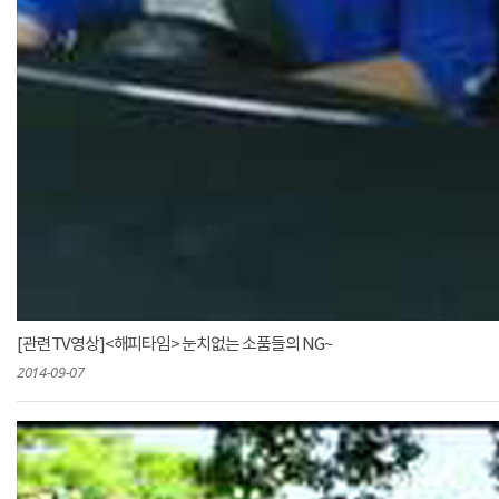
[관련TV영상]<해피타임> 눈치없는 소품들의 NG~
2014-09-07