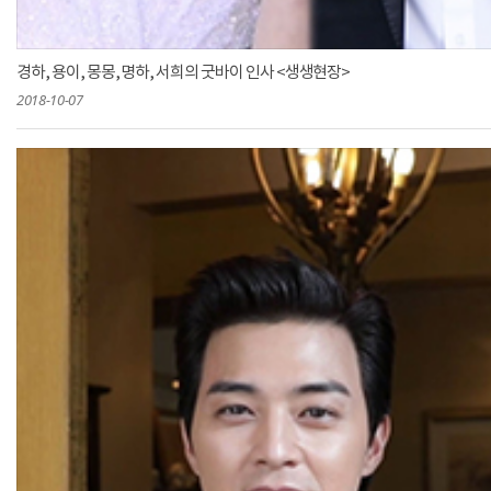
경하, 용이, 몽몽, 명하, 서희의 굿바이 인사 <생생현장>
2018-10-07