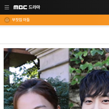
드라마
MBC
부잣집 아들