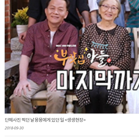
단체사진 찍던 날 몽몽에게 있던 일 <생생현장>
2018-09-30