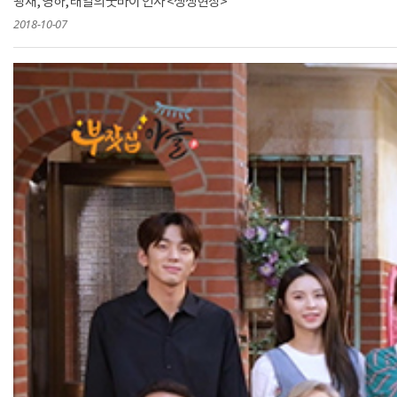
광재, 영하, 태일의 굿바이 인사 <생생현장>
2018-10-07