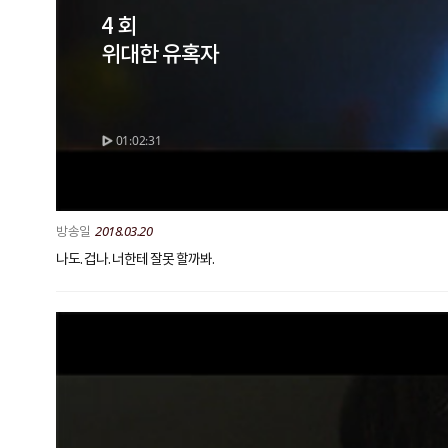
4 회
위대한 유혹자
01:02:31
2018.03.20
나도. 겁나. 너한테 잘못 할까봐.