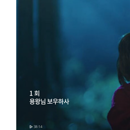
1 회
용왕님 보우하사
38:14