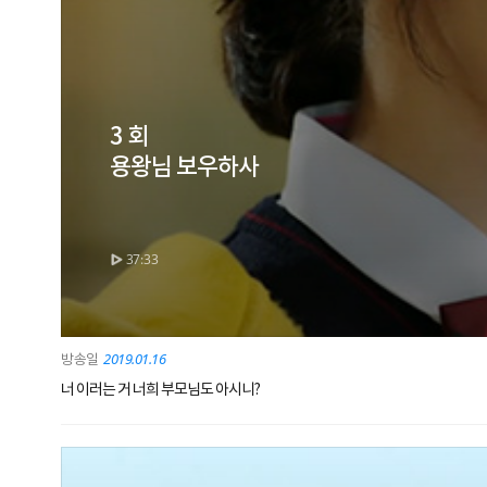
3 회
용왕님 보우하사
37:33
2019.01.16
너 이러는 거 너희 부모님도 아시니?