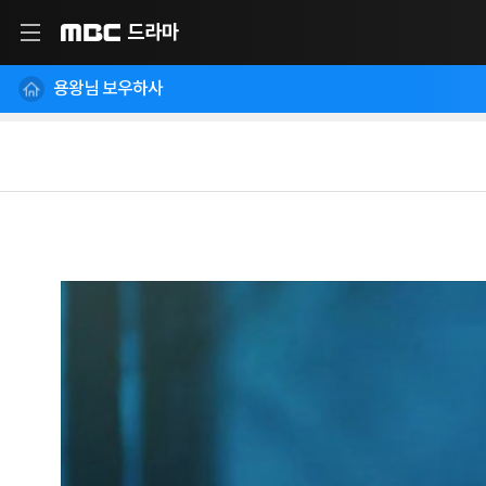
드라마
MBC
용왕님 보우하사