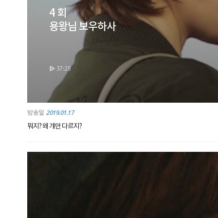
4 회
용왕님 보우하사
37:28
2019.01.17
뭐지? 왜 걔만 다르지?