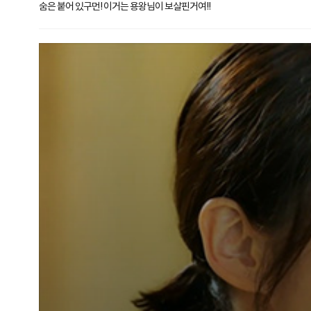
숨은 붙어 있구먼! 이거는 용왕님이 보살핀거여!!