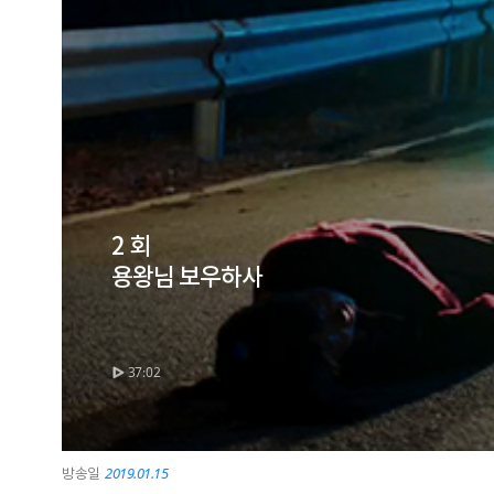
2 회
용왕님 보우하사
37:02
2019.01.15