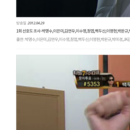
2012.04.29
1회 선호도 조사-박명수,이은미,김연우,이수영,정엽,백두산,이영현,박완규,
출연 : 박명수,이은미,김연우,이수영,정엽,백두산,이영현,박완규,박미경,J