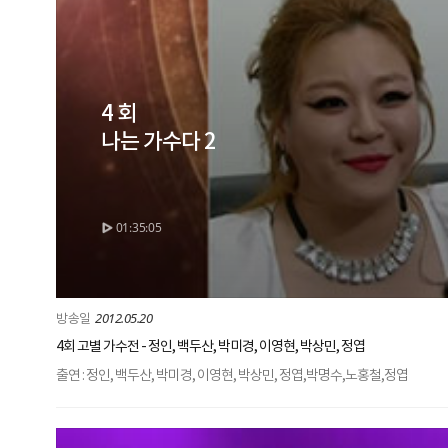
4 회
나는 가수다 2
01:35:05
2012.05.20
4회 고별 가수전 - 정인, 백두산, 박미경, 이영현, 박상민, 정엽
출연 : 정인, 백두산, 박미경, 이영현, 박상민, 정엽,박명수,노홍철,정엽