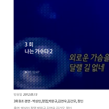
3 회
나는 가수다 2
01:32:47
2012.05.13
3회 B조 경연 - 박상민,정엽,박완규,김연우,김건모, 정인
출연 : 박상민,정엽,박완규,김연우,김건모, 정인