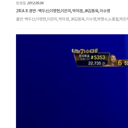
2012.05.06
2회 A 조 경연 - 백두산,이영현,이은미, 박미경, JK김동욱, 이수영
출연 : 백두산,이영현,이은미, 박미경, JK김동욱, 이수영,박명수,노홍철,박은