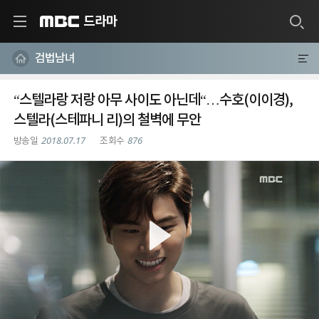
드라마
MBC
검법남녀
“스텔라랑 저랑 아무 사이도 아닌데“…수호(이이경),
스텔라(스테파니 리)의 철벽에 무안
2018.07.17
876