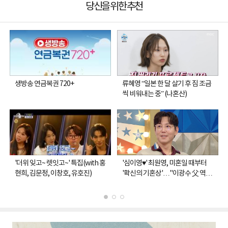
당신을 위한 추천
생방송 연금복권 720+
류혜영 “일본 한 달 살기 후 짐 조금
씩 비워내는 중” (나혼산)
'더위 잊고~ 렛잇고~' 특집(with 홍
'심이영♥' 최원영, 미혼일 때부터
현희, 김문정, 이창호, 유호진)
'확신의 기혼상'…"이광수 父 역할
도" (라스)