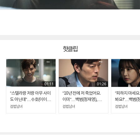
핫클립
01:11
01:26
“스텔라랑 저랑 아무 사이
“10년 전에 저 죽었어요.
“피하지 마세요.
도 아닌데“…수호(이이
이미“…백범(정재영), 식
봐요!“…백범(
경), 스텔라(스테파니 리)
물인간이 된 약혼녀의 모
위로하는 은솔(
검법남녀
검법남녀
검법남녀
의 철벽에 무안
습에 '자책'