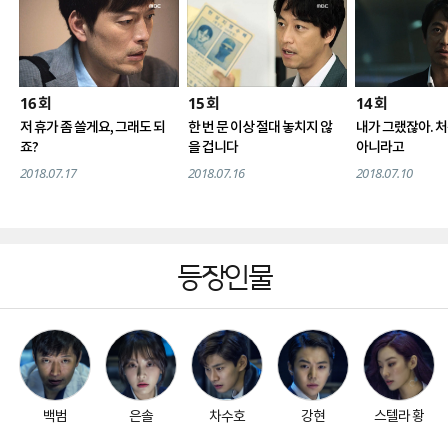
16
15
14
회
회
회
저 휴가 좀 쓸게요, 그래도 되
한 번 문 이상 절대 놓치지 않
내가 그랬잖아. 처
죠?
을 겁니다
아니라고
2018.07.17
2018.07.16
2018.07.10
등장인물
백범
은솔
차수호
강현
스텔라 황