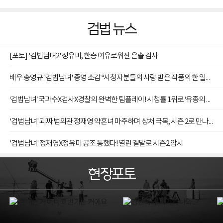
검법 뉴스
[포토] '검법남녀2' 정유미, 한층 여유로워진 은솔 검사
배우 송영규 '검법남녀' 종영 소감 “시청자분들의 사랑 받은 작품의 한 일원으로 함께해 영광”
‘검법남녀’ 국과수X검사X경찰의 완벽한 팀플레이! 시청률 1위로 ‘유종의 美’
'검법남녀' 괴짜 법의관 정재영 약혼녀 마주하며 상처 극복, 시즌 2로 만나요
'검법남녀' 정재영X정유미 공조 통했다! 열린 결말로 시즌2 암시
현장포토