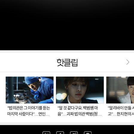
핫클립
“법의관은 그 이야기를 듣는
“알 것 같다구요. 백범쌤 마
“알리바이 만들 
마지막 사람이다“…연인을
음“…괴짜 법의관 백범(정재
고“…한지현의 
보낸 후 다시 부검실에 들어
영)을 누구보다 이해하게 된
테러로 인한 타
선 백범(정재영)
은솔(정유미)
백범(정재영)