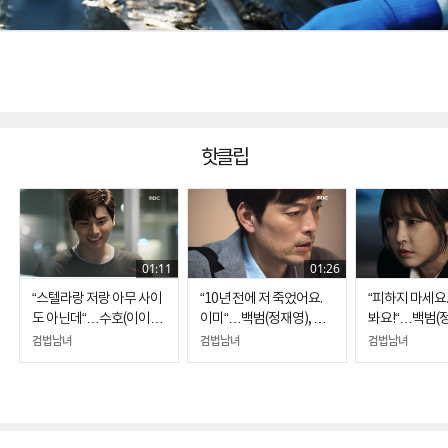
핫클립
01:11
01:26
“스텔라랑 저랑 아무 사이
“10년 전에 저 죽었어요.
“피하지 마세요.
도 아닌데“…수호(이이
이미“…백범(정재영), 식
봐요!“…백범(
경), 스텔라(스테파니 리)
물인간이 된 약혼녀의 모
위로하는 은솔(
검법남녀
검법남녀
검법남녀
의 철벽에 무안
습에 '자책'