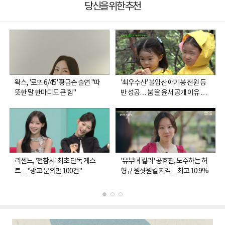
당신을 위한 추천
왁스, '로또 6/45' 황금손 출연 "따
'최우수산' 불암산 애기봉 전원 등
뜻한 말 한마디도 큰 힘"
반 성공… 붐 딸 윤서 공개 이유 고
백
리센느, '전참시' 최초 단독 게스
'유부녀 킬러' 공효진, 도주하는 허
트…"광고 문의만 100건"
형규 원샷원킬 저격…최고 10.9%