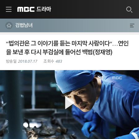
드라마
MBC
검법남녀
“법의관은 그 이야기를 듣는 마지막 사람이다“…연인
을 보낸 후 다시 부검실에 들어선 백범(정재영)
2018.07.17
483