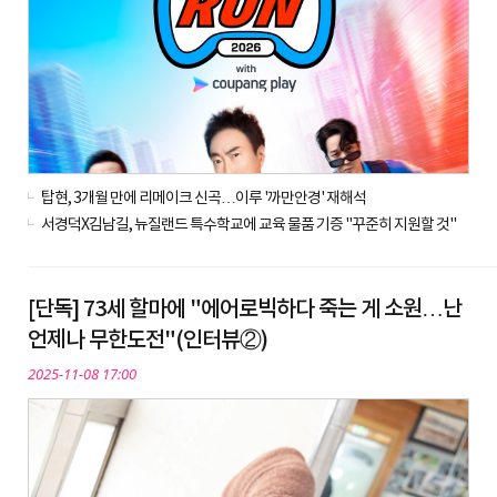
탑현, 3개월 만에 리메이크 신곡…이루 '까만안경' 재해석
서경덕X김남길, 뉴질랜드 특수학교에 교육 물품 기증 "꾸준히 지원할 것"
[단독] 73세 할마에 "에어로빅하다 죽는 게 소원…난
언제나 무한도전"(인터뷰②)
2025-11-08 17:00