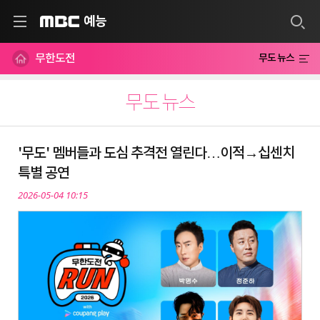
예능
MBC
무한도전
무도 뉴스
무도 뉴스
'무도' 멤버들과 도심 추격전 열린다…이적→십센치
특별 공연
2026-05-04 10:15