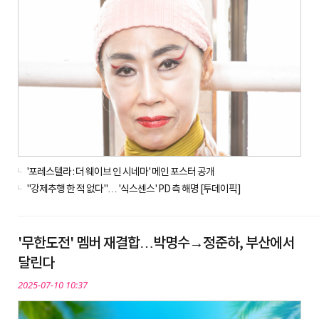
'포레스텔라 : 더 웨이브 인 시네마' 메인 포스터 공개
"강제추행 한 적 없다"… '식스센스' PD 측 해명 [투데이픽]
'무한도전' 멤버 재결합…박명수→정준하, 부산에서
달린다
2025-07-10 10:37