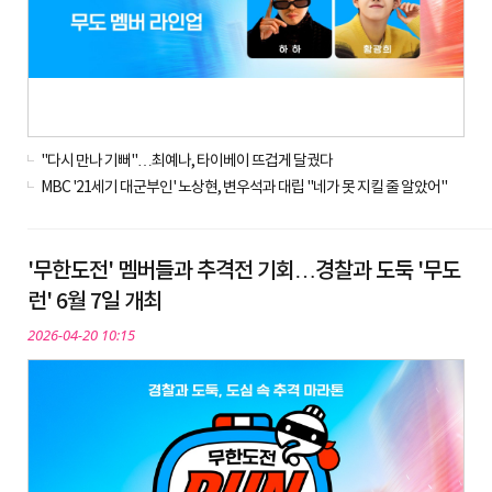
"다시 만나 기뻐"…최예나, 타이베이 뜨겁게 달궜다
MBC '21세기 대군부인' 노상현, 변우석과 대립 "네가 못 지킬 줄 알았어"
'무한도전' 멤버들과 추격전 기회…경찰과 도둑 '무도
런' 6월 7일 개최
2026-04-20 10:15