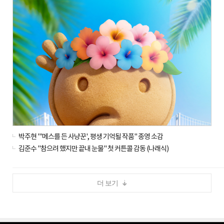
박주현 "'메스를 든 사냥꾼', 평생 기억될 작품" 종영 소감
김준수 "참으려 했지만 끝내 눈물" 첫 커튼콜 감동 (나래식)
더 보기