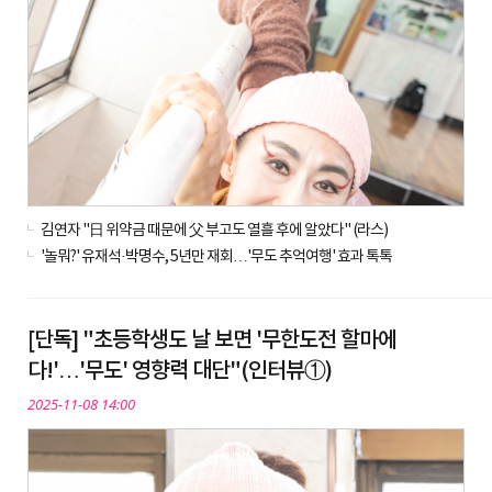
김연자 "日 위약금 때문에 父 부고도 열흘 후에 알았다" (라스)
'놀뭐?' 유재석·박명수, 5년만 재회…'무도 추억여행' 효과 톡톡
[단독] "초등학생도 날 보면 '무한도전 할마에
다!'…'무도' 영향력 대단"(인터뷰①)
2025-11-08 14:00