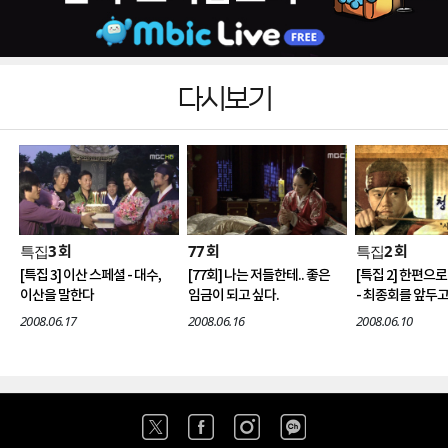
다시보기
특집3
77
특집2
회
회
회
[특집 3] 이산 스페셜 - 대수,
[77회] 나는 저들한테.. 좋은
[특집 2] 한편으
이산을 말한다
임금이 되고 싶다.
- 최종회를 앞두
2008.06.17
2008.06.16
2008.06.10