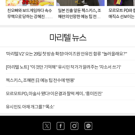
친오빠와 보드게임하다 속수
일본 진출 앞둔 젝스키스, 조
모르모트 PD와 
무책으로 당하는 강혜진…우
혜련의 민망한 예능 팁 전수
매직쇼 선보이는
애 쌓으려다 분노만 유발
받고 '멘붕'…'지못미' 젝키
외의 '찰떡 케미'
마리텔 뉴스
'마리텔 V2' 오는 29일 첫 방송 확정! 아이즈원 안유진 합류 "놀러올래요?"
[마리텔 노트] "이것만 기억해" 유시민 작가가 알려주는 '자소서 쓰기'
젝스키스, 조혜련 日 예능 팁 전수에 ‘멘붕’
모르모트PD, 마술사 됐다! 이은결과 찰떡 케미... ‘흥미진진’
유시민도 아재 개그를? ‘폭소’